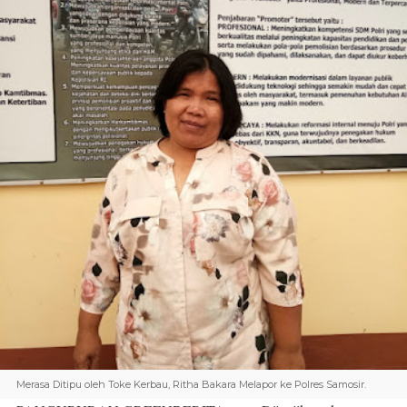
Merasa Ditipu oleh Toke Kerbau, Ritha Bakara Melapor ke Polres Samosir.