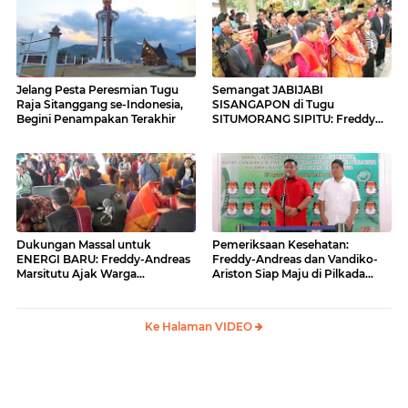
Jelang Pesta Peresmian Tugu
Semangat JABIJABI
Raja Sitanggang se-Indonesia,
SISANGAPON di Tugu
Begini Penampakan Terakhir
SITUMORANG SIPITU: Freddy
Situmorang Dukung ENERGI
BARU
Dukungan Massal untuk
Pemeriksaan Kesehatan:
ENERGI BARU: Freddy-Andreas
Freddy-Andreas dan Vandiko-
Marsitutu Ajak Warga
Ariston Siap Maju di Pilkada
Membangun Samosir
Samosir
Ke Halaman VIDEO