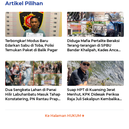
Artikel Pilihan
Terbongkar! Modus Baru
Diduga Mafia Pertalite Beraksi
Edarkan Sabu di Toba, Polisi
Terang-terangan di SPBU
Temukan Paket di Balik Pagar
Bandar Khalipah, Kades Ancam
Surati Pertamina
Dua Sengketa Lahan di Panai
Suap HPT di Kuansing Jerat
Hilir Labuhanbatu Masuk Tahap
Menhut, KPK Didesak Periksa
Konstatering, PN Rantau Prapat
Raja Juli Sekalipun Kembalikan
Tetap Lanjut Meski Ada
Amplop
Keberatan
Ke Halaman HUKUM