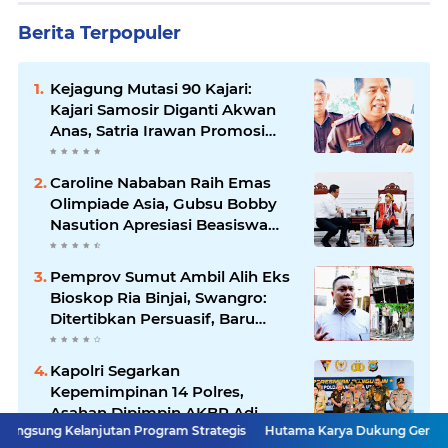
Berita Terpopuler
Kejagung Mutasi 90 Kajari:
Kajari Samosir Diganti Akwan
Anas, Satria Irawan Promosi
Kemana?
Caroline Nababan Raih Emas
Olimpiade Asia, Gubsu Bobby
Nasution Apresiasi Beasiswa
dan Bimbel
Pemprov Sumut Ambil Alih Eks
Bioskop Ria Binjai, Swangro:
Ditertibkan Persuasif, Baru
Kelola dengan Baik
Kapolri Segarkan
Kepemimpinan 14 Polres,
Asahan Dipimpin AKBP Adi
jutan Program Strategis
Hutama Karya Dukung Gerakan Nasional Zero
Dharma Pramudhita