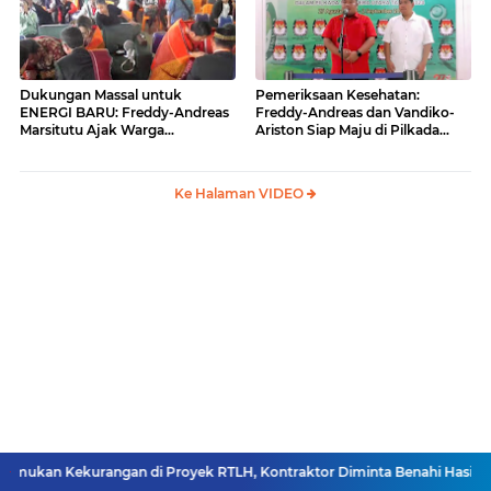
Dukungan Massal untuk
Pemeriksaan Kesehatan:
ENERGI BARU: Freddy-Andreas
Freddy-Andreas dan Vandiko-
Marsitutu Ajak Warga
Ariston Siap Maju di Pilkada
Membangun Samosir
Samosir
Ke Halaman VIDEO
ngan di Proyek RTLH, Kontraktor Diminta Benahi Hasil Pekerjaan
Swa