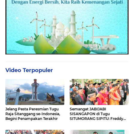
Video Terpopuler
Jelang Pesta Peresmian Tugu
Semangat JABIJABI
Raja Sitanggang se-Indonesia,
SISANGAPON di Tugu
Begini Penampakan Terakhir
SITUMORANG SIPITU: Freddy
Situmorang Dukung ENERGI
BARU