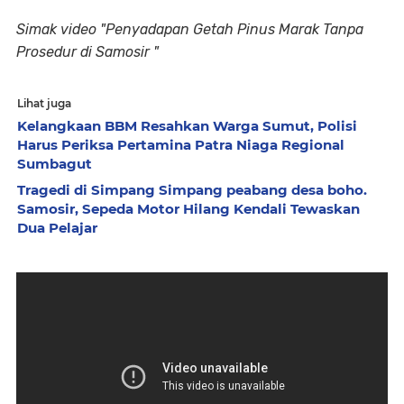
Simak video "Penyadapan Getah Pinus Marak Tanpa
Prosedur di Samosir "
Lihat juga
Kelangkaan BBM Resahkan Warga Sumut, Polisi
Harus Periksa Pertamina Patra Niaga Regional
Sumbagut
Tragedi di Simpang Simpang peabang desa boho.
Samosir, Sepeda Motor Hilang Kendali Tewaskan
Dua Pelajar