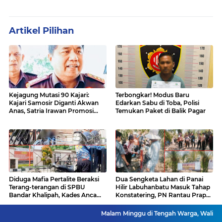
Artikel Pilihan
Kejagung Mutasi 90 Kajari:
Terbongkar! Modus Baru
Kajari Samosir Diganti Akwan
Edarkan Sabu di Toba, Polisi
Anas, Satria Irawan Promosi
Temukan Paket di Balik Pagar
Kemana?
Diduga Mafia Pertalite Beraksi
Dua Sengketa Lahan di Panai
Terang-terangan di SPBU
Hilir Labuhanbatu Masuk Tahap
Bandar Khalipah, Kades Ancam
Konstatering, PN Rantau Prapat
Surati Pertamina
Tetap Lanjut Meski Ada
Keberatan
Malam Minggu di Tengah Warga, Walikota Rico Waas J