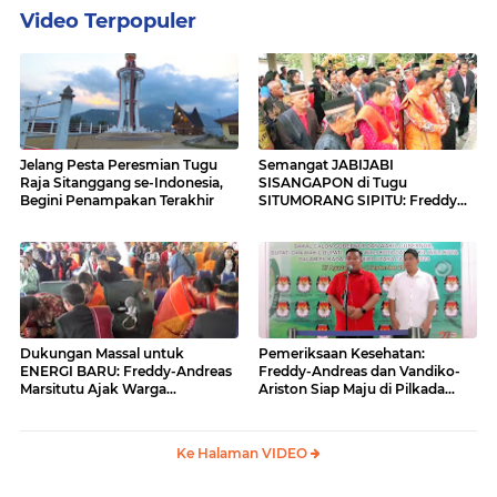
Video Terpopuler
Jelang Pesta Peresmian Tugu
Semangat JABIJABI
Raja Sitanggang se-Indonesia,
SISANGAPON di Tugu
Begini Penampakan Terakhir
SITUMORANG SIPITU: Freddy
Situmorang Dukung ENERGI
BARU
Dukungan Massal untuk
Pemeriksaan Kesehatan:
ENERGI BARU: Freddy-Andreas
Freddy-Andreas dan Vandiko-
Marsitutu Ajak Warga
Ariston Siap Maju di Pilkada
Membangun Samosir
Samosir
Ke Halaman VIDEO