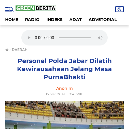
HOME
RADIO
INDEKS
ADAT
ADVETORIAL
A
›
DAERAH
Personel Polda Jabar Dilatih
Kewirausahaan Jelang Masa
PurnaBhakti
Anonim
15 Mar 2019 | 10:41 WIB