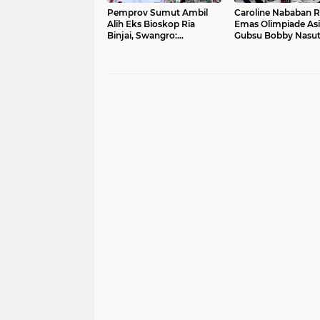
Pemprov Sumut Ambil
Caroline Nababan R
Alih Eks Bioskop Ria
Emas Olimpiade Asi
Binjai, Swangro:
Gubsu Bobby Nasut
Ditertibkan Persuasif,
Apresiasi Beasiswa 
Baru Kelola dengan Baik
Bimbel