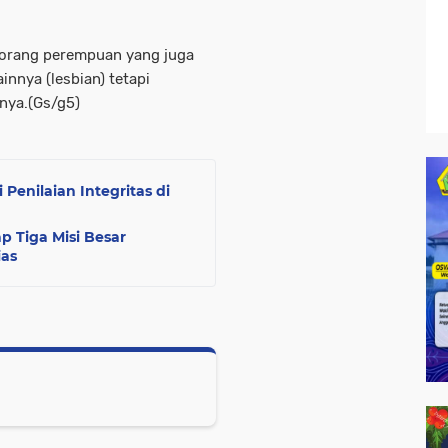
eorang perempuan yang juga
nnya (lesbian) tetapi
rnya.(Gs/g5)
 Penilaian Integritas di
 Tiga Misi Besar
as