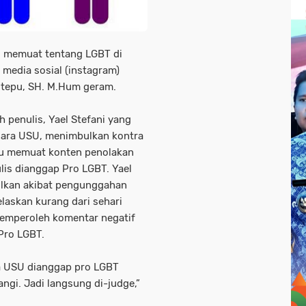
 memuat tentang LGBT di
media sosial (instagram)
itepu, SH. M.Hum geram.
h penulis, Yael Stefani yang
ara USU, menimbulkan kontra
tu memuat konten penolakan
lis dianggap Pro LGBT. Yael
lkan akibat pengunggahan
elaskan kurang dari sehari
memperoleh komentar negatif
Pro LGBT.
ra USU dianggap pro LGBT
angi. Jadi langsung di-judge,”