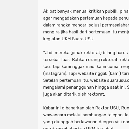
Akibat banyak menuai kritikan publik, pi
agar mengadakan pertemuan kepada penul
dalam rangka mencari solusi permasalahan 
mengira jika hasil dari pertemuan itu men
kegiatan UKM Suara USU.
“Jadi mereka (pihak rektorat) bilang haru
tersebar luas. Bahkan orang rektorat, rekto
tau. Tapi kami nggak mau, kami cuma men
(instagram). Tapi website nggak (kami) tarik
Setelah pertemuan itu, website suarausu.c
mengalami penangguhan hingga saat ini. Se
juga akan ditarik oleh rektorat.
Kabar ini dibenarkan oleh Rektor USU, Ru
wawancara melalui sambungan telepon, Ia
yang diunggah berlawanan dengen visi dan
untuk membubarkan UKM tersebut.