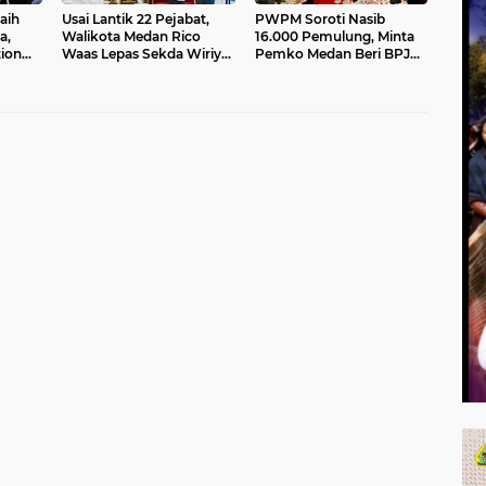
aih
Usai Lantik 22 Pejabat,
PWPM Soroti Nasib
a,
Walikota Medan Rico
16.000 Pemulung, Minta
ion
Waas Lepas Sekda Wiriya
Pemko Medan Beri BPJS
dan
ke Masa Purnatugas
Ketenagakerjaan