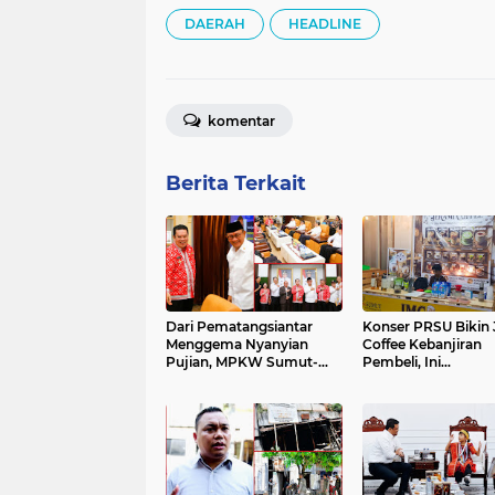
DAERAH
HEADLINE
komentar
Berita Terkait
Dari Pematangsiantar
Konser PRSU Bikin 
Menggema Nyanyian
Coffee Kebanjiran
Pujian, MPKW Sumut-
Pembeli, Ini
Aceh Yakin Lagu Rohani
Pengakuannya
Lahirkan Generasi
Berkarakter