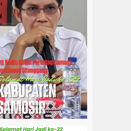
simalungun
sosial
sosok