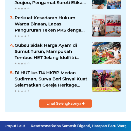
Joujou, Pengamat Soroti Etika
Birokrasi Pemkab
Perkuat Kesadaran Hukum
Warga Binaan, Lapas
Pangururan Teken PKS dengan
LBH Robert Imbang Tamba
Gubsu Sidak Harga Ayam di
Sumut Turun, Mampukah
Tembus HET Jelang Idulfitri
2026?
Di HUT ke-114 HKBP Medan
Sudirman, Surya Beri Sinyal Kuat
Selamatkan Gereja Heritage
Bersejarah
Lihat Selengkapnya
Kasatresnarkoba Samosir Diganti, Harapan Baru Warga untuk Pembe