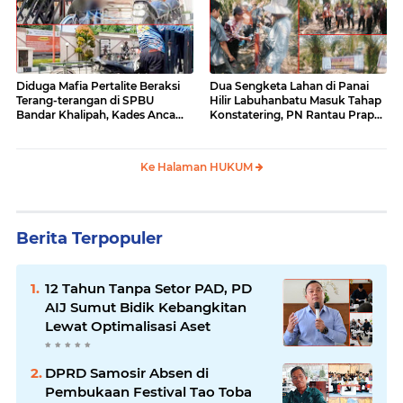
Diduga Mafia Pertalite Beraksi
Dua Sengketa Lahan di Panai
Terang-terangan di SPBU
Hilir Labuhanbatu Masuk Tahap
Bandar Khalipah, Kades Ancam
Konstatering, PN Rantau Prapat
Surati Pertamina
Tetap Lanjut Meski Ada
Keberatan
Ke Halaman HUKUM
Berita Terpopuler
12 Tahun Tanpa Setor PAD, PD
AIJ Sumut Bidik Kebangkitan
Lewat Optimalisasi Aset
DPRD Samosir Absen di
Pembukaan Festival Tao Toba