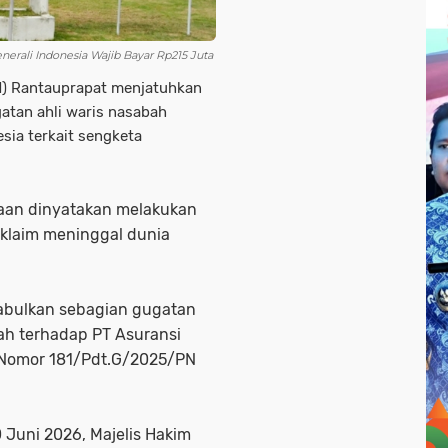
nerali Indonesia Wajib Bayar Rp215 Juta
) Rantauprapat menjatuhkan
tan ahli waris nasabah
sia terkait sengketa
aan dinyatakan melakukan
klaim meninggal dunia
abulkan sebagian gugatan
bah terhadap PT Asuransi
a Nomor 181/Pdt.G/2025/PN
Juni 2026, Majelis Hakim