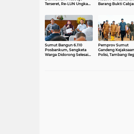
Terseret, Re-LUN Ungkap
Barang Bukti Cabjar
Skema Dugaan Suap
Labuhan Deli, Duk
US$50 Juta Proyek AMI
Sinergi Nakes dan 
Sumut Bangun 6.110
Pemprov Sumut
Posbankum, Sengketa
Gandeng Kejaksaan
Warga Didorong Selesai
Polisi, Tambang Ileg
Tanpa Pengadilan
Siap Ditindak Tegas