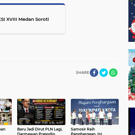
I XVIII Medan Soroti
SHARE
han
Baru Jadi Dirut PLN Lagi,
Samosir Raih
Darmawan Prasodjo
Penghargaan, Ini