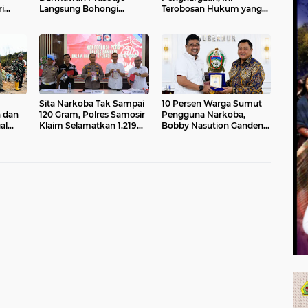
i
Langsung Bohongi
Terobosan Hukum yang
ung
Rakyat Soal Kebutuhan
Bakal Menjangkau
APH
Batubara PLTU
Hingga Desa
Sita Narkoba Tak Sampai
10 Persen Warga Sumut
 dan
120 Gram, Polres Samosir
Pengguna Narkoba,
al
Klaim Selamatkan 1.219
Bobby Nasution Gandeng
Jiwa
BNNP Lakukan Operasi
Pemberantasan