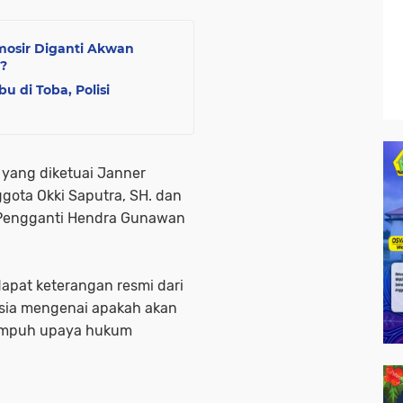
amosir Diganti Akwan
?
 di Toba, Polisi
m yang diketuai Janner
gota Okki Saputra, SH. dan
ra Pengganti Hendra Gunawan
rdapat keterangan resmi dari
esia mengenai apakah akan
empuh upaya hukum