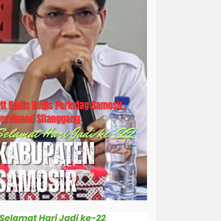
simalungun
sosial
sosok