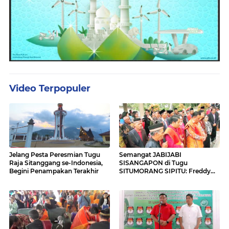
Video Terpopuler
Jelang Pesta Peresmian Tugu
Semangat JABIJABI
Raja Sitanggang se-Indonesia,
SISANGAPON di Tugu
Begini Penampakan Terakhir
SITUMORANG SIPITU: Freddy
Situmorang Dukung ENERGI
BARU