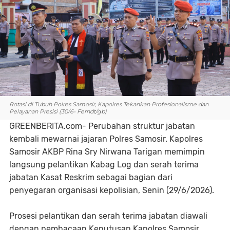
Rotasi di Tubuh Polres Samosir, Kapolres Tekankan Profesionalisme dan
Pelayanan Presisi (30/6- Ferndt/gb)
GREENBERITA.com- Perubahan struktur jabatan
kembali mewarnai jajaran Polres Samosir. Kapolres
Samosir AKBP Rina Sry Nirwana Tarigan memimpin
langsung pelantikan Kabag Log dan serah terima
jabatan Kasat Reskrim sebagai bagian dari
penyegaran organisasi kepolisian, Senin (29/6/2026).
Prosesi pelantikan dan serah terima jabatan diawali
dengan pembacaan Keputusan Kapolres Samosir,