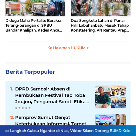
Diduga Mafia Pertalite Beraksi
Dua Sengketa Lahan di Panai
Terang-terangan di SPBU
Hilir Labuhanbatu Masuk Tahap
Bandar Khalipah, Kades Ancam
Konstatering, PN Rantau Prapat
Surati Pertamina
Tetap Lanjut Meski Ada
Keberatan
Ke Halaman HUKUM
Berita Terpopuler
DPRD Samosir Absen di
Pembukaan Festival Tao Toba
Joujou, Pengamat Soroti Etika
Birokrasi Pemkab
Pemprov Sumut Genjot
Keterbukaan Informasi, Target
Rebut Kembali Predikat Provinsi
ubsu Ngantor di Nias, Viktor Silaen Dorong BUMD Kelola Rumput Laut