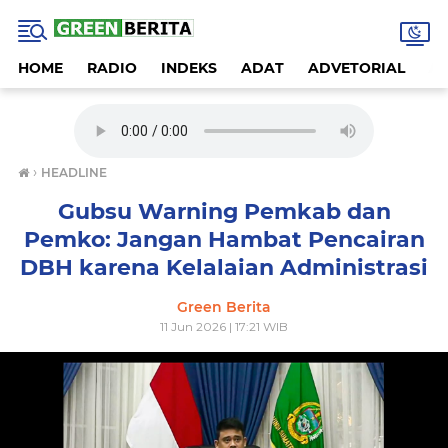
HOME
RADIO
INDEKS
ADAT
ADVETORIAL
A
›
HEADLINE
Gubsu Warning Pemkab dan
Pemko: Jangan Hambat Pencairan
DBH karena Kelalaian Administrasi
Green Berita
11 Jun 2026 | 17:21 WIB