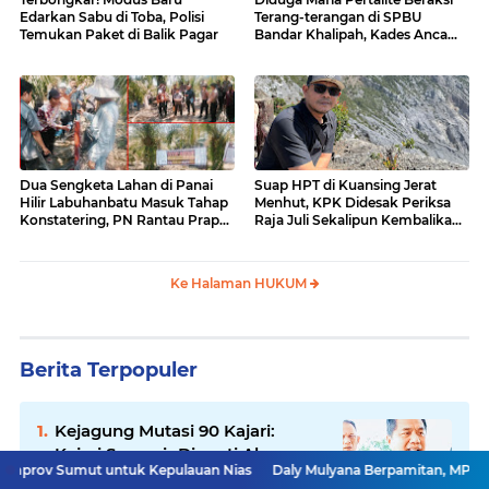
Edarkan Sabu di Toba, Polisi
Terang-terangan di SPBU
Temukan Paket di Balik Pagar
Bandar Khalipah, Kades Ancam
Surati Pertamina
Dua Sengketa Lahan di Panai
Suap HPT di Kuansing Jerat
Hilir Labuhanbatu Masuk Tahap
Menhut, KPK Didesak Periksa
Konstatering, PN Rantau Prapat
Raja Juli Sekalipun Kembalikan
Tetap Lanjut Meski Ada
Amplop
Keberatan
Ke Halaman HUKUM
Berita Terpopuler
Kejagung Mutasi 90 Kajari:
Kajari Samosir Diganti Akwan
t untuk Kepulauan Nias
Daly Mulyana Berpamitan, MPKW Sumut-Aceh
Anas, Satria Irawan Promosi