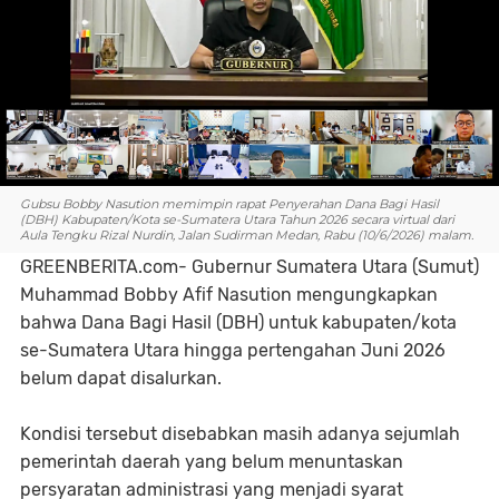
Gubsu Bobby Nasution memimpin rapat Penyerahan Dana Bagi Hasil
(DBH) Kabupaten/Kota se-Sumatera Utara Tahun 2026 secara virtual dari
Aula Tengku Rizal Nurdin, Jalan Sudirman Medan, Rabu (10/6/2026) malam.
GREENBERITA.com- Gubernur Sumatera Utara (Sumut)
Muhammad Bobby Afif Nasution mengungkapkan
bahwa Dana Bagi Hasil (DBH) untuk kabupaten/kota
se-Sumatera Utara hingga pertengahan Juni 2026
belum dapat disalurkan.
Kondisi tersebut disebabkan masih adanya sejumlah
pemerintah daerah yang belum menuntaskan
persyaratan administrasi yang menjadi syarat