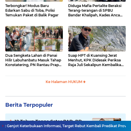
Terbongkar! Modus Baru
Diduga Mafia Pertalite Beraksi
Edarkan Sabu di Toba, Polisi
Terang-terangan di SPBU
Temukan Paket di Balik Pagar
Bandar Khalipah, Kades Ancam
Surati Pertamina
Dua Sengketa Lahan di Panai
Suap HPT di Kuansing Jerat
Hilir Labuhanbatu Masuk Tahap
Menhut, KPK Didesak Periksa
Konstatering, PN Rantau Prapat
Raja Juli Sekalipun Kembalikan
Tetap Lanjut Meski Ada
Amplop
Keberatan
Ke Halaman HUKUM
Berita Terpopuler
12 Tahun Tanpa Setor PAD, PD
bukaan Informasi, Target Rebut Kembali Predikat Provinsi Informatif
AIJ Sumut Bidik Kebangkitan