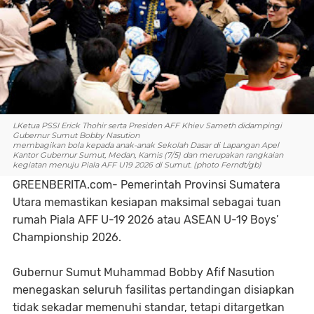
LKetua PSSI Erick Thohir serta Presiden AFF Khiev Sameth didampingi
Gubernur Sumut Bobby Nasution
membagikan bola kepada anak-anak Sekolah Dasar di Lapangan Apel
Kantor Gubernur Sumut, Medan, Kamis (7/5) dan merupakan rangkaian
kegiatan menuju Piala AFF U19 2026 di Sumut. (photo Ferndt/gb)
GREENBERITA.com- Pemerintah Provinsi Sumatera
Utara memastikan kesiapan maksimal sebagai tuan
rumah Piala AFF U-19 2026 atau ASEAN U-19 Boys’
Championship 2026.
Gubernur Sumut Muhammad Bobby Afif Nasution
menegaskan seluruh fasilitas pertandingan disiapkan
tidak sekadar memenuhi standar, tetapi ditargetkan