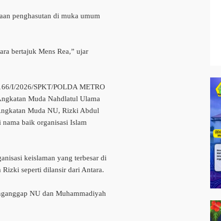
ugaan penghasutan di muka umum
ara bertajuk Mens Rea,” ujar
/B/166/I/2026/SPKT/POLDA METRO
 Angkatan Muda Nahdlatul Ulama
Angkatan Muda NU, Rizki Abdul
 nama baik organisasi Islam
nisasi keislaman yang terbesar di
zki seperti dilansir dari Antara.
 menganggap NU dan Muhammadiyah