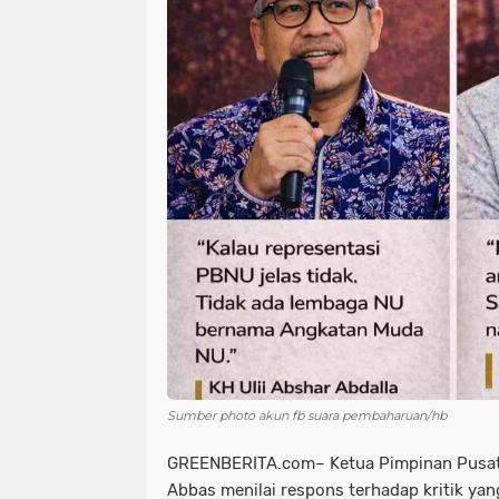
Sumber photo akun fb suara pembaharuan/hb
GREENBERITA.com– Ketua Pimpinan Pusa
Abbas menilai respons terhadap kritik ya