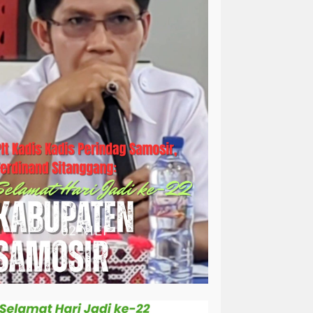
simalungun
sosial
sosok