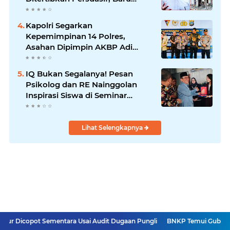
Kelola dengan Baik
Kapolri Segarkan
Kepemimpinan 14 Polres,
Asahan Dipimpin AKBP Adi
Dharma Pramudhita
IQ Bukan Segalanya! Pesan
Psikolog dan RE Nainggolan
Inspirasi Siswa di Seminar
MPKW
Lihat Selengkapnya
Sementara Usai Audit Dugaan Pungli
BNKP Temui Gubsu Bobby, Terungk