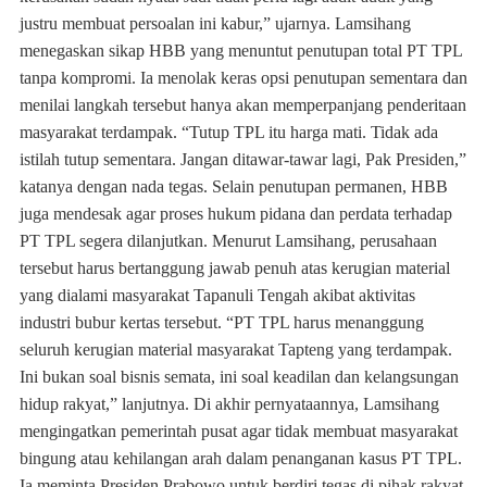
justru membuat persoalan ini kabur,” ujarnya. Lamsihang
menegaskan sikap HBB yang menuntut penutupan total PT TPL
tanpa kompromi. Ia menolak keras opsi penutupan sementara dan
menilai langkah tersebut hanya akan memperpanjang penderitaan
masyarakat terdampak. “Tutup TPL itu harga mati. Tidak ada
istilah tutup sementara. Jangan ditawar-tawar lagi, Pak Presiden,”
katanya dengan nada tegas. Selain penutupan permanen, HBB
juga mendesak agar proses hukum pidana dan perdata terhadap
PT TPL segera dilanjutkan. Menurut Lamsihang, perusahaan
tersebut harus bertanggung jawab penuh atas kerugian material
yang dialami masyarakat Tapanuli Tengah akibat aktivitas
industri bubur kertas tersebut. “PT TPL harus menanggung
seluruh kerugian material masyarakat Tapteng yang terdampak.
Ini bukan soal bisnis semata, ini soal keadilan dan kelangsungan
hidup rakyat,” lanjutnya. Di akhir pernyataannya, Lamsihang
mengingatkan pemerintah pusat agar tidak membuat masyarakat
bingung atau kehilangan arah dalam penanganan kasus PT TPL.
Ia meminta Presiden Prabowo untuk berdiri tegas di pihak rakyat