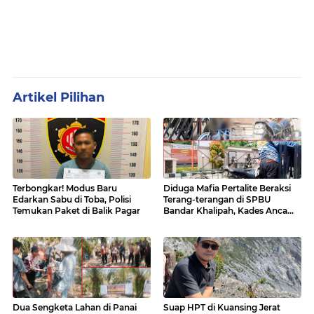
Artikel Pilihan
Terbongkar! Modus Baru
Diduga Mafia Pertalite Beraksi
Edarkan Sabu di Toba, Polisi
Terang-terangan di SPBU
Temukan Paket di Balik Pagar
Bandar Khalipah, Kades Ancam
Surati Pertamina
Dua Sengketa Lahan di Panai
Suap HPT di Kuansing Jerat