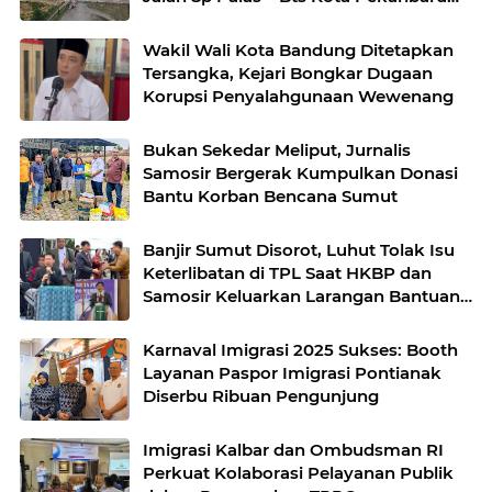
KM 17+500 Akan Diterapkan
Pengalihan Jalur
Wakil Wali Kota Bandung Ditetapkan
Tersangka, Kejari Bongkar Dugaan
Korupsi Penyalahgunaan Wewenang
Bukan Sekedar Meliput, Jurnalis
Samosir Bergerak Kumpulkan Donasi
Bantu Korban Bencana Sumut
Banjir Sumut Disorot, Luhut Tolak Isu
Keterlibatan di TPL Saat HKBP dan
Samosir Keluarkan Larangan Bantuan
CSR
Karnaval Imigrasi 2025 Sukses: Booth
Layanan Paspor Imigrasi Pontianak
Diserbu Ribuan Pengunjung
Imigrasi Kalbar dan Ombudsman RI
Perkuat Kolaborasi Pelayanan Publik