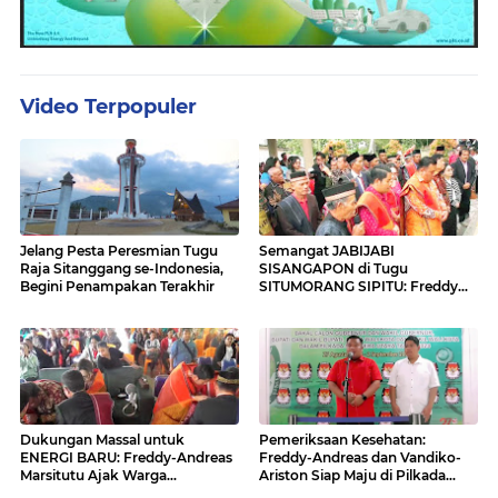
Video Terpopuler
Jelang Pesta Peresmian Tugu
Semangat JABIJABI
Raja Sitanggang se-Indonesia,
SISANGAPON di Tugu
Begini Penampakan Terakhir
SITUMORANG SIPITU: Freddy
Situmorang Dukung ENERGI
BARU
Dukungan Massal untuk
Pemeriksaan Kesehatan:
ENERGI BARU: Freddy-Andreas
Freddy-Andreas dan Vandiko-
Marsitutu Ajak Warga
Ariston Siap Maju di Pilkada
Membangun Samosir
Samosir