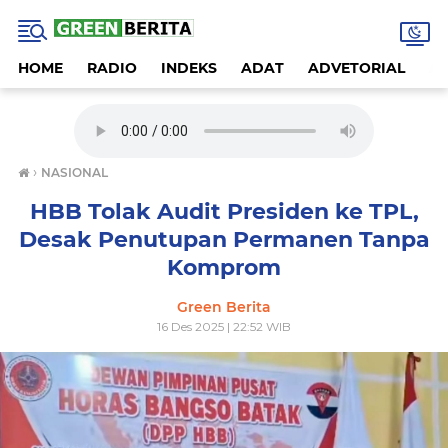
HOME
RADIO
INDEKS
ADAT
ADVETORIAL
A
›
NASIONAL
HBB Tolak Audit Presiden ke TPL,
Desak Penutupan Permanen Tanpa
Komprom
Green Berita
16 Des 2025 | 22:52 WIB