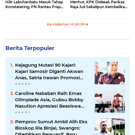
Hilir Labuhanbatu Masuk Tahap
Menhut, KPK Didesak Periksa
Konstatering, PN Rantau Prapat
Raja Juli Sekalipun Kembalikan
Tetap Lanjut Meski Ada
Amplop
Keberatan
Ke Halaman HUKUM
Berita Terpopuler
Kejagung Mutasi 90 Kajari:
Kajari Samosir Diganti Akwan
Anas, Satria Irawan Promosi
Kemana?
Caroline Nababan Raih Emas
Olimpiade Asia, Gubsu Bobby
Nasution Apresiasi Beasiswa
dan Bimbel
Pemprov Sumut Ambil Alih Eks
Bioskop Ria Binjai, Swangro:
Ditertibkan Persuasif, Baru