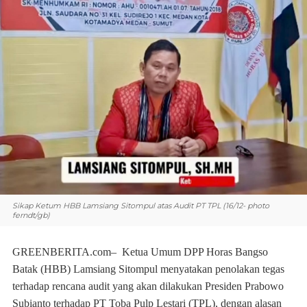
Sikap Ketum HBB Lamsiang Sitompul atas Audit PT TPL (16/12- photo
ferndt/gb)
GREENBERITA.com– Ketua Umum DPP Horas Bangso
Batak (HBB) Lamsiang Sitompul menyatakan penolakan tegas
terhadap rencana audit yang akan dilakukan Presiden Prabowo
Subianto terhadap PT Toba Pulp Lestari (TPL), dengan alasan