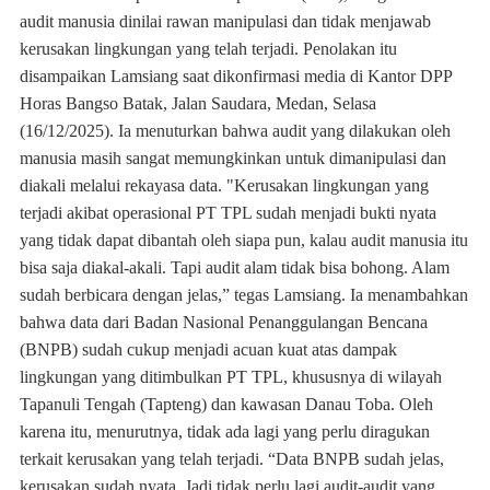
audit manusia dinilai rawan manipulasi dan tidak menjawab
kerusakan lingkungan yang telah terjadi. Penolakan itu
disampaikan Lamsiang saat dikonfirmasi media di Kantor DPP
Horas Bangso Batak, Jalan Saudara, Medan, Selasa
(16/12/2025). Ia menuturkan bahwa audit yang dilakukan oleh
manusia masih sangat memungkinkan untuk dimanipulasi dan
diakali melalui rekayasa data. "Kerusakan lingkungan yang
terjadi akibat operasional PT TPL sudah menjadi bukti nyata
yang tidak dapat dibantah oleh siapa pun, kalau audit manusia itu
bisa saja diakal-akali. Tapi audit alam tidak bisa bohong. Alam
sudah berbicara dengan jelas,” tegas Lamsiang. Ia menambahkan
bahwa data dari Badan Nasional Penanggulangan Bencana
(BNPB) sudah cukup menjadi acuan kuat atas dampak
lingkungan yang ditimbulkan PT TPL, khususnya di wilayah
Tapanuli Tengah (Tapteng) dan kawasan Danau Toba. Oleh
karena itu, menurutnya, tidak ada lagi yang perlu diragukan
terkait kerusakan yang telah terjadi. “Data BNPB sudah jelas,
kerusakan sudah nyata. Jadi tidak perlu lagi audit-audit yang