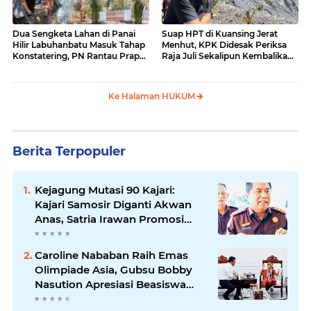
Dua Sengketa Lahan di Panai
Suap HPT di Kuansing Jerat
Hilir Labuhanbatu Masuk Tahap
Menhut, KPK Didesak Periksa
Konstatering, PN Rantau Prapat
Raja Juli Sekalipun Kembalikan
Tetap Lanjut Meski Ada
Amplop
Keberatan
Ke Halaman HUKUM
Berita Terpopuler
Kejagung Mutasi 90 Kajari:
Kajari Samosir Diganti Akwan
Anas, Satria Irawan Promosi
Kemana?
Caroline Nababan Raih Emas
Olimpiade Asia, Gubsu Bobby
Nasution Apresiasi Beasiswa
dan Bimbel