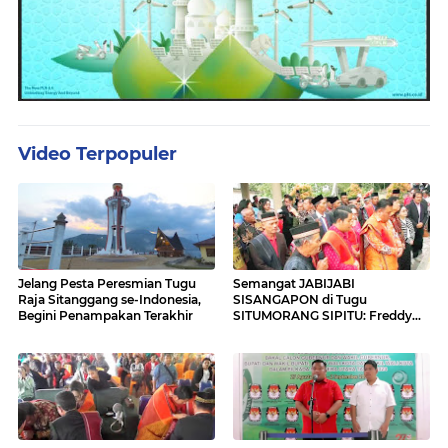
Video Terpopuler
Jelang Pesta Peresmian Tugu
Semangat JABIJABI
Raja Sitanggang se-Indonesia,
SISANGAPON di Tugu
Begini Penampakan Terakhir
SITUMORANG SIPITU: Freddy
Situmorang Dukung ENERGI
BARU