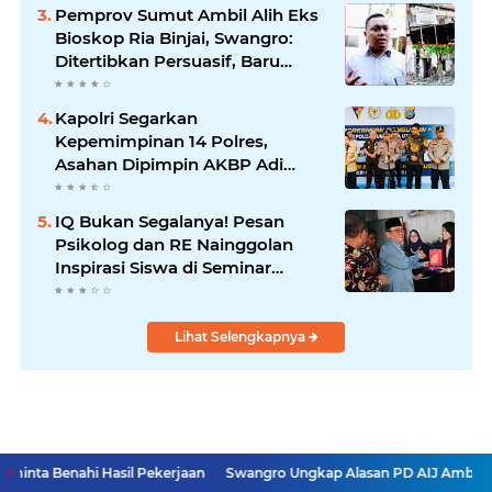
Pemprov Sumut Ambil Alih Eks
Bioskop Ria Binjai, Swangro:
Ditertibkan Persuasif, Baru
Kelola dengan Baik
Kapolri Segarkan
Kepemimpinan 14 Polres,
Asahan Dipimpin AKBP Adi
Dharma Pramudhita
IQ Bukan Segalanya! Pesan
Psikolog dan RE Nainggolan
Inspirasi Siswa di Seminar
MPKW
Lihat Selengkapnya
 Hasil Pekerjaan
Swangro Ungkap Alasan PD AIJ Ambil Alih Lima Rumah