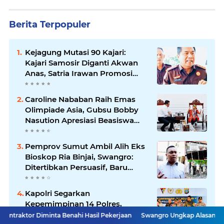
Berita Terpopuler
Kejagung Mutasi 90 Kajari:
Kajari Samosir Diganti Akwan
Anas, Satria Irawan Promosi
Kemana?
Caroline Nababan Raih Emas
Olimpiade Asia, Gubsu Bobby
Nasution Apresiasi Beasiswa
dan Bimbel
Pemprov Sumut Ambil Alih Eks
Bioskop Ria Binjai, Swangro:
Ditertibkan Persuasif, Baru
Kelola dengan Baik
Kapolri Segarkan
Kepemimpinan 14 Polres,
Asahan Dipimpin AKBP Adi
inta Benahi Hasil Pekerjaan
Swangro Ungkap Alasan PD AIJ Ambil Alih