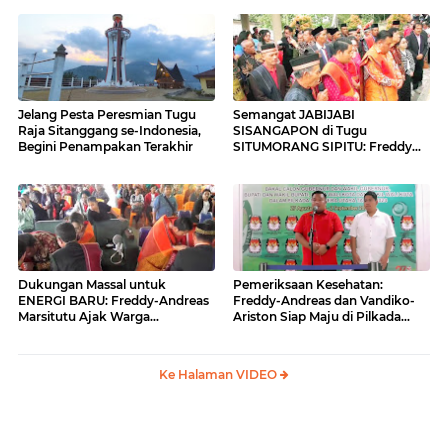
Jelang Pesta Peresmian Tugu
Semangat JABIJABI
Raja Sitanggang se-Indonesia,
SISANGAPON di Tugu
Begini Penampakan Terakhir
SITUMORANG SIPITU: Freddy
Situmorang Dukung ENERGI
BARU
Dukungan Massal untuk
Pemeriksaan Kesehatan:
ENERGI BARU: Freddy-Andreas
Freddy-Andreas dan Vandiko-
Marsitutu Ajak Warga
Ariston Siap Maju di Pilkada
Membangun Samosir
Samosir
Ke Halaman VIDEO