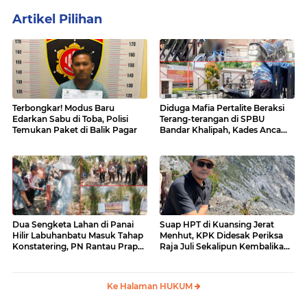
Artikel Pilihan
Terbongkar! Modus Baru
Diduga Mafia Pertalite Beraksi
Edarkan Sabu di Toba, Polisi
Terang-terangan di SPBU
Temukan Paket di Balik Pagar
Bandar Khalipah, Kades Ancam
Surati Pertamina
Dua Sengketa Lahan di Panai
Suap HPT di Kuansing Jerat
Hilir Labuhanbatu Masuk Tahap
Menhut, KPK Didesak Periksa
Konstatering, PN Rantau Prapat
Raja Juli Sekalipun Kembalikan
Tetap Lanjut Meski Ada
Amplop
Keberatan
Ke Halaman HUKUM