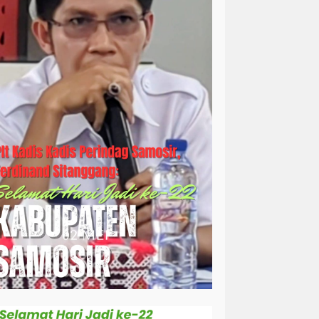
simalungun
sosial
sosok