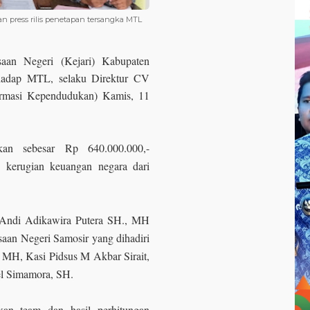
n press rilis penetapan tersangka MTL
saan Negeri (Kejari) Kabupaten
rhadap MTL, selaku Direktur CV
ormasi Kependudukan) Kamis, 11
ikan sebesar Rp 640.000.000,-
n kerugian keuangan negara dari
r Andi Adikawira Putera SH., MH
ksaan Negeri Samosir yang dihadiri
, MH, Kasi Pidsus M Akbar Sirait,
l Simamora, SH.
kan team dan hasil perhitungan