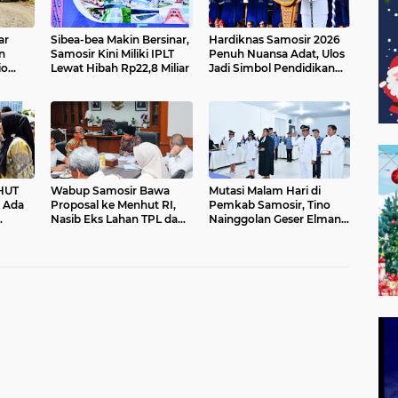
ar
Sibea-bea Makin Bersinar,
Hardiknas Samosir 2026
n
Samosir Kini Miliki IPLT
Penuh Nuansa Adat, Ulos
io
Lewat Hibah Rp22,8 Miliar
Jadi Simbol Pendidikan
ubah
Berkarakter
 HUT
Wabup Samosir Bawa
Mutasi Malam Hari di
 Ada
Proposal ke Menhut RI,
Pemkab Samosir, Tino
Nasib Eks Lahan TPL dan
Nainggolan Geser Elman
SPAM Sitapigagan Jadi
Silalahi dari Bagian Umum
Sorotan