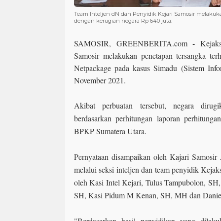
Team Inteljen dN dan Penyidik Kejari Samosir melakuka
dengan kerugian negara Rp 640 juta.
-
SAMOSIR, GREENBERITA.com
Kejak
Samosir melakukan penetapan tersangka te
Netpackage pada kasus Simadu (Sistem Inf
November 2021.
Akibat perbuatan tersebut, negara dirug
berdasarkan perhitungan laporan perhitunga
BPKP Sumatera Utara.
Pernyataan disampaikan oleh Kajari Samosi
melalui seksi inteljen dan team penyidik Keja
oleh Kasi Intel Kejari, Tulus Tampubolon, SH
SH, Kasi Pidum M Kenan, SH, MH dan Danie
"Berdasarkan hasil penyidikan yang dilaku