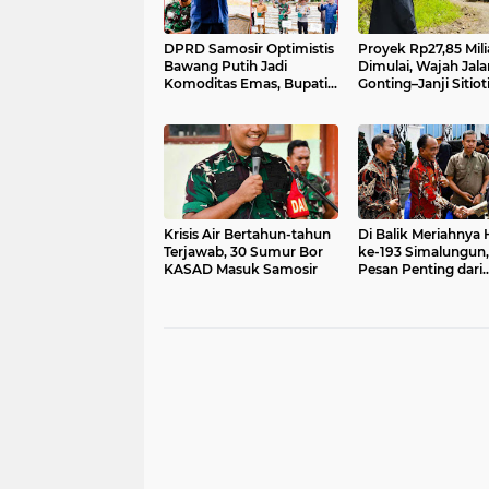
DPRD Samosir Optimistis
Proyek Rp27,85 Mili
Bawang Putih Jadi
Dimulai, Wajah Jala
Komoditas Emas, Bupati
Gonting–Janji Sitiot
Vandiko Ajak Petani
Samosir Bakal Ber
Rebut Peluang Pasar
Total
Krisis Air Bertahun-tahun
Di Balik Meriahnya
Terjawab, 30 Sumur Bor
ke-193 Simalungun,
KASAD Masuk Samosir
Pesan Penting dari
Wabup Samosir