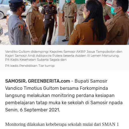
Vandiko Gultom didampingi Kapolres Samosir AKBP Josua Tampubolon dan
Kajari Samosir Andi Adikawira Putera beserta Asisten III Lemen Manurung,
Plt Kadis Kesehatan Subarta Sagala dan
Plt kadis Pendidikan Tiar turnip
SAMOSIR, GREENBERITA.com
- Bupati Samosir
Vandico Timotius Gultom bersama Forkompinda
langsung melakukan monitoring perdana kesiapan
pembelajaran tatap muka ke sekolah di Samosir npada
Senin, 6 September 2021.
Monitoring dilakukan kebeberapa sekolah mulai dari SMAN 1