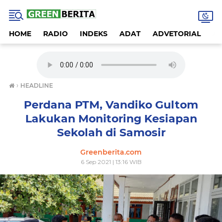
HOME
RADIO
INDEKS
ADAT
ADVETORIAL
A
›
HEADLINE
Perdana PTM, Vandiko Gultom
Lakukan Monitoring Kesiapan
Sekolah di Samosir
Greenberita.com
6 Sep 2021 | 13:16 WIB