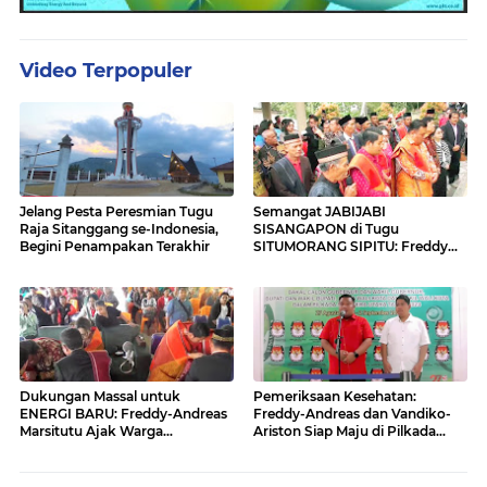
Video Terpopuler
Jelang Pesta Peresmian Tugu
Semangat JABIJABI
Raja Sitanggang se-Indonesia,
SISANGAPON di Tugu
Begini Penampakan Terakhir
SITUMORANG SIPITU: Freddy
Situmorang Dukung ENERGI
BARU
Dukungan Massal untuk
Pemeriksaan Kesehatan:
ENERGI BARU: Freddy-Andreas
Freddy-Andreas dan Vandiko-
Marsitutu Ajak Warga
Ariston Siap Maju di Pilkada
Membangun Samosir
Samosir