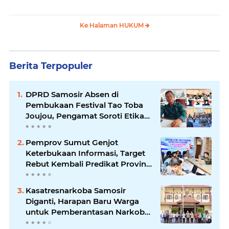
Surati Pertamina
Tetap Lanjut Meski Ada
Keberatan
Ke Halaman HUKUM
Berita Terpopuler
DPRD Samosir Absen di
Pembukaan Festival Tao Toba
Joujou, Pengamat Soroti Etika
Birokrasi Pemkab
Pemprov Sumut Genjot
Keterbukaan Informasi, Target
Rebut Kembali Predikat Provinsi
Informatif
Kasatresnarkoba Samosir
Diganti, Harapan Baru Warga
untuk Pemberantasan Narkoba
Menguat