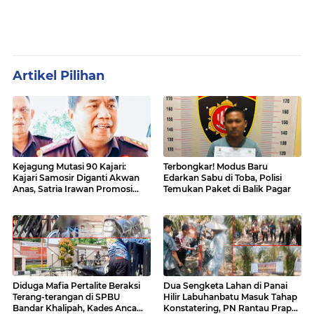
Artikel Pilihan
Kejagung Mutasi 90 Kajari:
Terbongkar! Modus Baru
Kajari Samosir Diganti Akwan
Edarkan Sabu di Toba, Polisi
Anas, Satria Irawan Promosi
Temukan Paket di Balik Pagar
Kemana?
Diduga Mafia Pertalite Beraksi
Dua Sengketa Lahan di Panai
Terang-terangan di SPBU
Hilir Labuhanbatu Masuk Tahap
Bandar Khalipah, Kades Ancam
Konstatering, PN Rantau Prapat