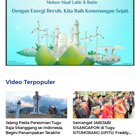
Video Terpopuler
Jelang Pesta Peresmian Tugu
Semangat JABIJABI
Raja Sitanggang se-Indonesia,
SISANGAPON di Tugu
Begini Penampakan Terakhir
SITUMORANG SIPITU: Freddy
Situmorang Dukung ENERGI