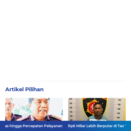
Artikel Pilihan
cepatan Pelayanan
Rp6 Miliar Lebih Berputar di Tao Toba Joujou, Siapa 
Kejagung Mutasi 90 Kajari:
Terbongkar! Modus Baru