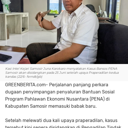
Kasi Intel Kejari Samosir Juna Karokaro menyatakan Kasus Bansos PENA
Samosir akan disidangkan pada 25 Juni setelah upaya Praperadilan kedua
kandas (22/6- ferndt/gb)
GREENBERITA.com- Perjalanan panjang perkara
dugaan penyimpangan penyaluran Bantuan Sosial
Program Pahlawan Ekonomi Nusantara (PENA) di
Kabupaten Samosir memasuki babak baru.
Setelah melewati dua kali upaya praperadilan, kasus
tersebut kini segera disidangkan di Pengadilan Tindak