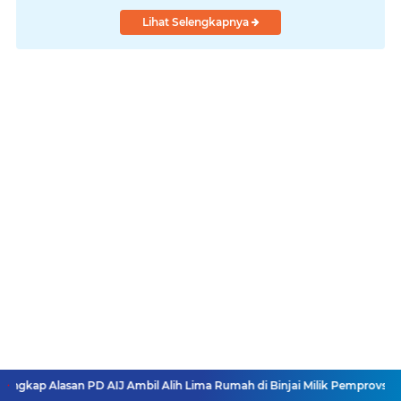
Lihat Selengkapnya
PD AIJ Ambil Alih Lima Rumah di Binjai Milik Pemprovsu
Bobby Nasut