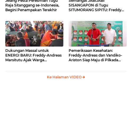
Jelang Pesta Peresmian Tugu
Semangat JABIJABI
Raja Sitanggang se-Indonesia,
SISANGAPON di Tugu
Begini Penampakan Terakhir
SITUMORANG SIPITU: Freddy
Situmorang Dukung ENERGI
BARU
Dukungan Massal untuk
Pemeriksaan Kesehatan:
ENERGI BARU: Freddy-Andreas
Freddy-Andreas dan Vandiko-
Marsitutu Ajak Warga
Ariston Siap Maju di Pilkada
Membangun Samosir
Samosir
Ke Halaman VIDEO