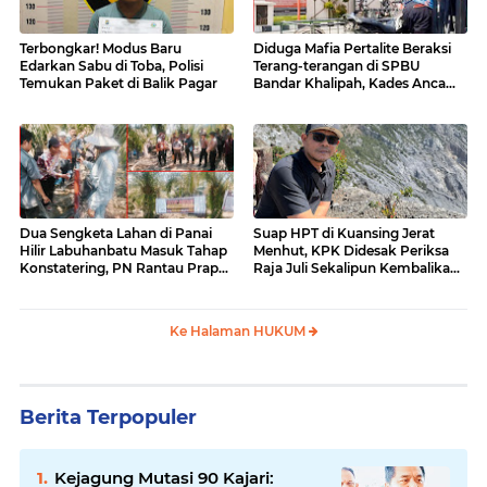
Terbongkar! Modus Baru
Diduga Mafia Pertalite Beraksi
Edarkan Sabu di Toba, Polisi
Terang-terangan di SPBU
Temukan Paket di Balik Pagar
Bandar Khalipah, Kades Ancam
Surati Pertamina
Dua Sengketa Lahan di Panai
Suap HPT di Kuansing Jerat
Hilir Labuhanbatu Masuk Tahap
Menhut, KPK Didesak Periksa
Konstatering, PN Rantau Prapat
Raja Juli Sekalipun Kembalikan
Tetap Lanjut Meski Ada
Amplop
Keberatan
Ke Halaman HUKUM
Berita Terpopuler
Kejagung Mutasi 90 Kajari: