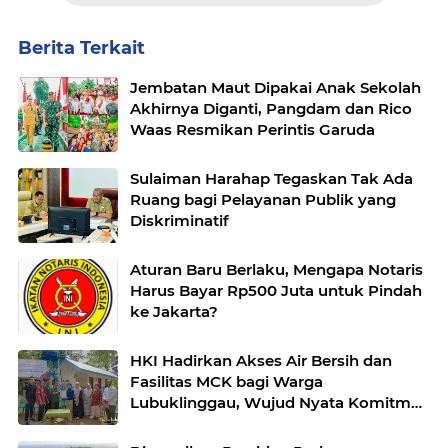
Berita Terkait
Jembatan Maut Dipakai Anak Sekolah
Akhirnya Diganti, Pangdam dan Rico
Waas Resmikan Perintis Garuda
Sulaiman Harahap Tegaskan Tak Ada
Ruang bagi Pelayanan Publik yang
Diskriminatif
Aturan Baru Berlaku, Mengapa Notaris
Harus Bayar Rp500 Juta untuk Pindah
ke Jakarta?
HKI Hadirkan Akses Air Bersih dan
Fasilitas MCK bagi Warga
Lubuklinggau, Wujud Nyata Komitmen
Membangun Kehidupan yang Lebih
Sehat