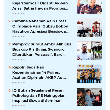
Kajari Samosir Diganti Akwan
Anas, Satria Irawan Promosi
Kemana?
Caroline Nababan Raih Emas
Olimpiade Asia, Gubsu Bobby
Nasution Apresiasi Beasiswa
dan Bimbel
Pemprov Sumut Ambil Alih Eks
Bioskop Ria Binjai, Swangro:
Ditertibkan Persuasif, Baru
Kelola dengan Baik
Kapolri Segarkan
Kepemimpinan 14 Polres,
Asahan Dipimpin AKBP Adi
Dharma Pramudhita
IQ Bukan Segalanya! Pesan
Psikolog dan RE Nainggolan
Inspirasi Siswa di Seminar
MPKW