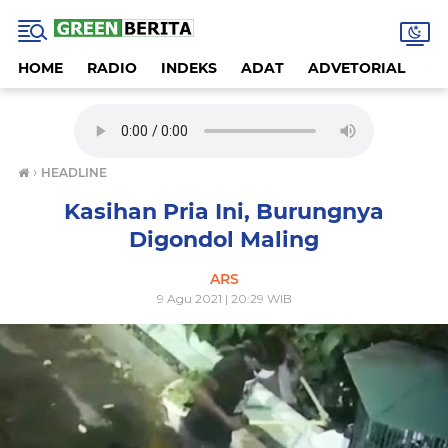
HOME
RADIO
INDEKS
ADAT
ADVETORIAL
A
›
HEADLINE
Kasihan Pria Ini, Burungnya
Digondol Maling
ARS
9 Agu 2021 | 20:29 WIB