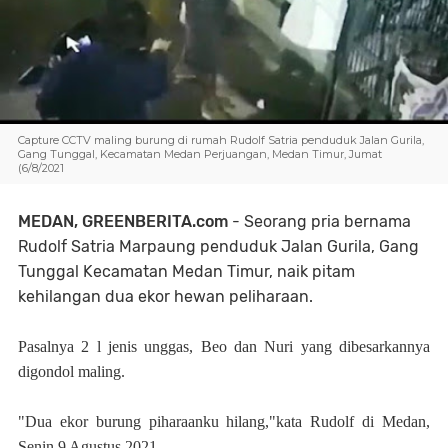
Capture CCTV maling burung di rumah Rudolf Satria penduduk Jalan Gurila,
Gang Tunggal, Kecamatan Medan Perjuangan, Medan Timur, Jumat
(6/8/2021
MEDAN, GREENBERITA.com
- Seorang pria bernama
Rudolf Satria Marpaung penduduk Jalan Gurila, Gang
Tunggal Kecamatan Medan Timur, naik pitam
kehilangan dua ekor hewan peliharaan.
Pasalnya 2 l jenis unggas, Beo dan Nuri yang dibesarkannya
digondol maling.
"Dua ekor burung piharaanku hilang,"kata Rudolf di Medan,
Senin 9 Agustus 2021