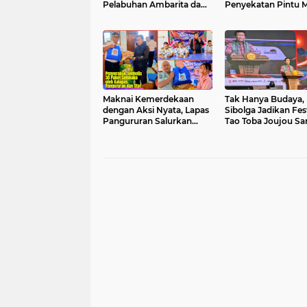
Pelabuhan Ambarita dan
Penyekatan Pintu 
Tomok
Pelabuhan
Maknai Kemerdekaan
Tak Hanya Budaya, 
dengan Aksi Nyata, Lapas
Sibolga Jadikan Fest
Pangururan Salurkan
Tao Toba Joujou Sa
Bantuan ke Warga Miskin
jadi Ajang Dongkra
di Samosir
UMKM Wisata