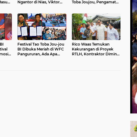
Masuk
Ngantor di Nias, Viktor
Toba Joujou, Pengamat
Silaen Dorong BUMD
Soroti Etika Birokrasi
Kelola Rumput Laut
Pemkab
BI
Festival Tao Toba Jou-jou
Rico Waas Temukan
ival
BI Dibuka Meriah di WFC
Kekurangan di Proyek
mosir
Pangururan, Ada Apa
RTLH, Kontraktor Diminta
k
Kursi DPRD Samosir
Benahi Hasil Pekerjaan
Kosong?