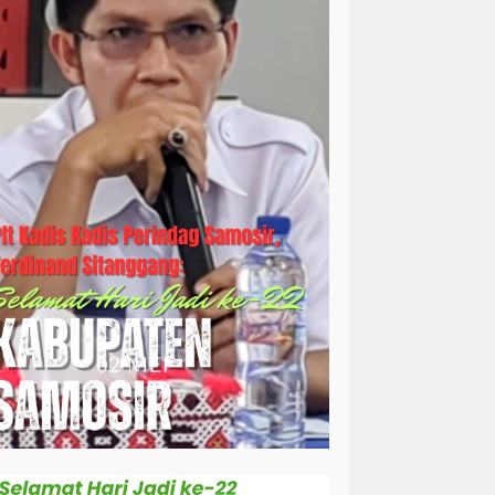
simalungun
sosial
sosok