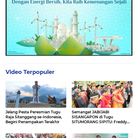
Video Terpopuler
Jelang Pesta Peresmian Tugu
Semangat JABIJABI
Raja Sitanggang se-Indonesia,
SISANGAPON di Tugu
Begini Penampakan Terakhir
SITUMORANG SIPITU: Freddy
Situmorang Dukung ENERGI
BARU