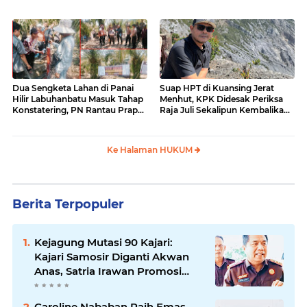
Surati Pertamina
Dua Sengketa Lahan di Panai
Suap HPT di Kuansing Jerat
Hilir Labuhanbatu Masuk Tahap
Menhut, KPK Didesak Periksa
Konstatering, PN Rantau Prapat
Raja Juli Sekalipun Kembalikan
Tetap Lanjut Meski Ada
Amplop
Keberatan
Ke Halaman HUKUM
Berita Terpopuler
Kejagung Mutasi 90 Kajari:
Kajari Samosir Diganti Akwan
Anas, Satria Irawan Promosi
Kemana?
Caroline Nababan Raih Emas