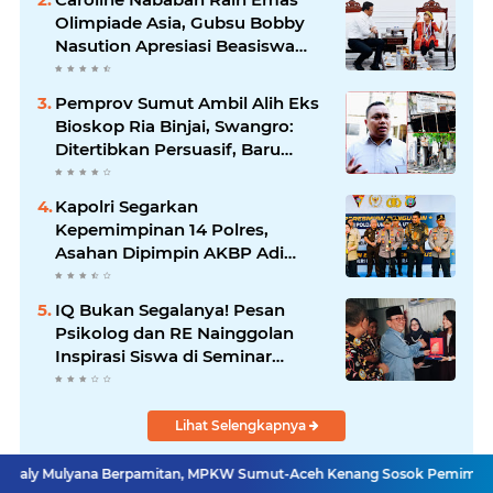
Olimpiade Asia, Gubsu Bobby
Nasution Apresiasi Beasiswa
dan Bimbel
Pemprov Sumut Ambil Alih Eks
Bioskop Ria Binjai, Swangro:
Ditertibkan Persuasif, Baru
Kelola dengan Baik
Kapolri Segarkan
Kepemimpinan 14 Polres,
Asahan Dipimpin AKBP Adi
Dharma Pramudhita
IQ Bukan Segalanya! Pesan
Psikolog dan RE Nainggolan
Inspirasi Siswa di Seminar
MPKW
Lihat Selengkapnya
a Berpamitan, MPKW Sumut-Aceh Kenang Sosok Pemimpin Penuh Dedika