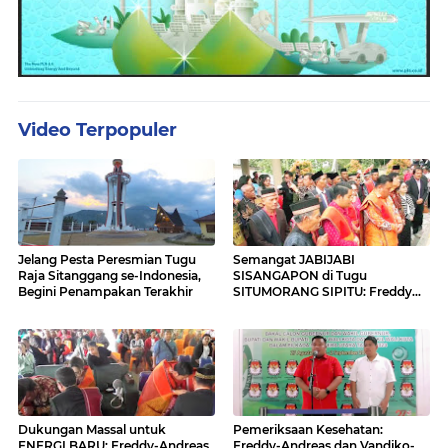
Video Terpopuler
Jelang Pesta Peresmian Tugu
Semangat JABIJABI
Raja Sitanggang se-Indonesia,
SISANGAPON di Tugu
Begini Penampakan Terakhir
SITUMORANG SIPITU: Freddy
Situmorang Dukung ENERGI
BARU
Dukungan Massal untuk
Pemeriksaan Kesehatan:
ENERGI BARU: Freddy-Andreas
Freddy-Andreas dan Vandiko-