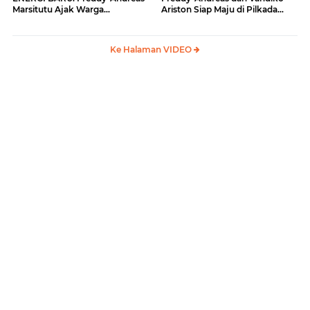
Marsitutu Ajak Warga
Ariston Siap Maju di Pilkada
Membangun Samosir
Samosir
Ke Halaman VIDEO