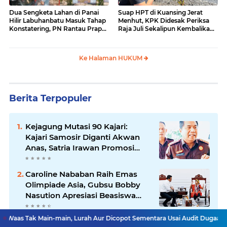
Dua Sengketa Lahan di Panai
Suap HPT di Kuansing Jerat
Hilir Labuhanbatu Masuk Tahap
Menhut, KPK Didesak Periksa
Konstatering, PN Rantau Prapat
Raja Juli Sekalipun Kembalikan
Tetap Lanjut Meski Ada
Amplop
Keberatan
Ke Halaman HUKUM
Berita Terpopuler
Kejagung Mutasi 90 Kajari:
Kajari Samosir Diganti Akwan
Anas, Satria Irawan Promosi
Kemana?
Caroline Nababan Raih Emas
Olimpiade Asia, Gubsu Bobby
Nasution Apresiasi Beasiswa
dan Bimbel
n-main, Lurah Aur Dicopot Sementara Usai Audit Dugaan Pungli
BNKP 
Pemprov Sumut Ambil Alih Eks