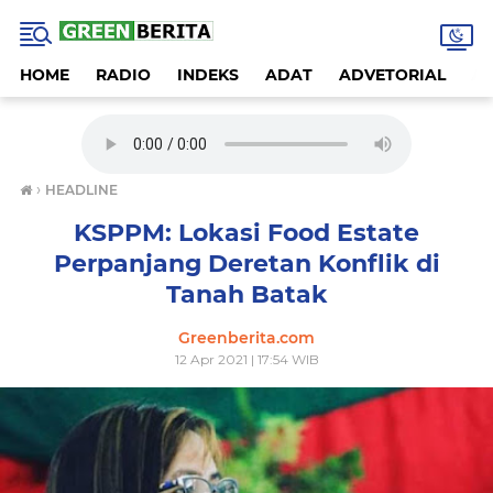
HOME
RADIO
INDEKS
ADAT
ADVETORIAL
A
›
HEADLINE
KSPPM: Lokasi Food Estate
Perpanjang Deretan Konflik di
Tanah Batak
Greenberita.com
12 Apr 2021 | 17:54 WIB