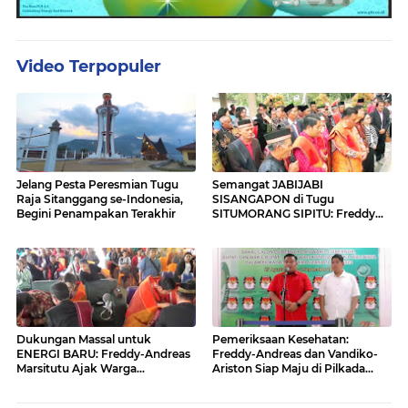
Video Terpopuler
Jelang Pesta Peresmian Tugu
Semangat JABIJABI
Raja Sitanggang se-Indonesia,
SISANGAPON di Tugu
Begini Penampakan Terakhir
SITUMORANG SIPITU: Freddy
Situmorang Dukung ENERGI
BARU
Dukungan Massal untuk
Pemeriksaan Kesehatan:
ENERGI BARU: Freddy-Andreas
Freddy-Andreas dan Vandiko-
Marsitutu Ajak Warga
Ariston Siap Maju di Pilkada
Membangun Samosir
Samosir