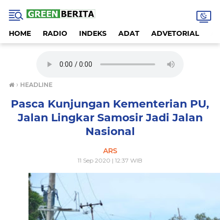
HOME
RADIO
INDEKS
ADAT
ADVETORIAL
A
›
HEADLINE
Pasca Kunjungan Kementerian PU,
Jalan Lingkar Samosir Jadi Jalan
Nasional
ARS
11 Sep 2020 | 12:37 WIB