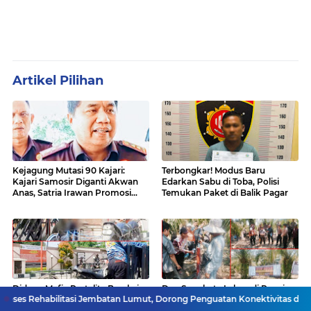
Artikel Pilihan
Kejagung Mutasi 90 Kajari:
Terbongkar! Modus Baru
Kajari Samosir Diganti Akwan
Edarkan Sabu di Toba, Polisi
Anas, Satria Irawan Promosi
Temukan Paket di Balik Pagar
Kemana?
Diduga Mafia Pertalite Beraksi
Dua Sengketa Lahan di Panai
ilitasi Jembatan Lumut, Dorong Penguatan Konektivitas di Aceh
Pasien 
Terang-terangan di SPBU
Hilir Labuhanbatu Masuk Tahap
Bandar Khalipah, Kades Ancam
Konstatering, PN Rantau Prapat