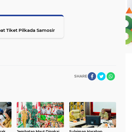
t Tiket Pilkada Samosir
SHARE
sak
Jembatan Maut Dipakai
Sulaiman Harahap