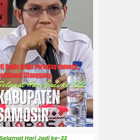
simalungun
sosial
sosok