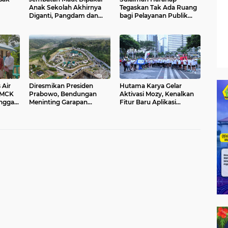
Anak Sekolah Akhirnya
Tegaskan Tak Ada Ruang
Diganti, Pangdam dan
bagi Pelayanan Publik
Rico Waas Resmikan
yang Diskriminatif
Perintis Garuda
 Air
Diresmikan Presiden
Hutama Karya Gelar
s MCK
Prabowo, Bendungan
Aktivasi Mozy, Kenalkan
nggau,
Meninting Garapan
Fitur Baru Aplikasi
tmen
Hutama Karya Jadi Pusat
Pengelolaan Jalan Tol
upan
Peresmian Lima
Bendungan Nasional