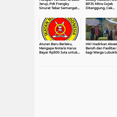
Jeruji, Pdt Frengky
BPJS Mitra Gojek
Sinurat Tebar Semangat
Ditanggung, Cek
pada Warga Binaan Lapas
Kesehatan Gratis
Rantauprapat
Diperluas
Aturan Baru Berlaku,
HKI Hadirkan Akses
Mengapa Notaris Harus
Bersih dan Fasilita
Bayar Rp500 Juta untuk
bagi Warga Lubukli
Pindah ke Jakarta?
Wujud Nyata Komi
Membangun Kehid
yang Lebih Sehat