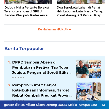
Diduga Mafia Pertalite Beraksi
Dua Sengketa Lahan di Panai
Terang-terangan di SPBU
Hilir Labuhanbatu Masuk Tahap
Bandar Khalipah, Kades Ancam
Konstatering, PN Rantau Prapat
Surati Pertamina
Tetap Lanjut Meski Ada
Keberatan
Ke Halaman HUKUM
Berita Terpopuler
DPRD Samosir Absen di
Pembukaan Festival Tao Toba
Joujou, Pengamat Soroti Etika
Birokrasi Pemkab
Pemprov Sumut Genjot
Keterbukaan Informasi, Target
Rebut Kembali Predikat Provinsi
Informatif
as, Viktor Silaen Dorong BUMD Kelola Rumput Laut
Kasatresnarkoba S
Kasatresnarkoba Samosir