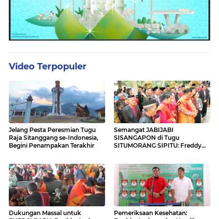
Video Terpopuler
Jelang Pesta Peresmian Tugu
Semangat JABIJABI
Raja Sitanggang se-Indonesia,
SISANGAPON di Tugu
Begini Penampakan Terakhir
SITUMORANG SIPITU: Freddy
Situmorang Dukung ENERGI
BARU
Dukungan Massal untuk
Pemeriksaan Kesehatan: