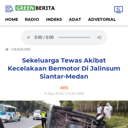
HOME
RADIO
INDEKS
ADAT
ADVETORIAL
A
›
HEADLINE
Sekeluarga Tewas Akibat
Kecelakaan Bermotor Di Jalinsum
Siantar-Medan
ARS
3 Agu 2020 | 14:50 WIB