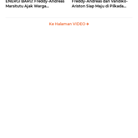
ENERGI BARU: Freddy-Andreas
Freddy-Andreas dan Vandiko-
Marsitutu Ajak Warga
Ariston Siap Maju di Pilkada
Membangun Samosir
Samosir
Ke Halaman VIDEO