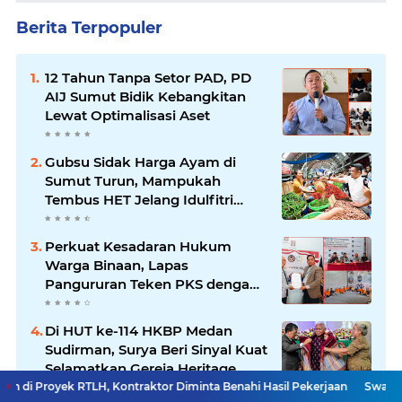
Berita Terpopuler
12 Tahun Tanpa Setor PAD, PD
AIJ Sumut Bidik Kebangkitan
Lewat Optimalisasi Aset
Gubsu Sidak Harga Ayam di
Sumut Turun, Mampukah
Tembus HET Jelang Idulfitri
2026?
Perkuat Kesadaran Hukum
Warga Binaan, Lapas
Pangururan Teken PKS dengan
LBH Robert Imbang Tamba
Di HUT ke-114 HKBP Medan
Sudirman, Surya Beri Sinyal Kuat
Selamatkan Gereja Heritage
Bersejarah
TLH, Kontraktor Diminta Benahi Hasil Pekerjaan
Swangro Ungkap Alas