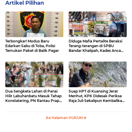
Artikel Pilihan
Terbongkar! Modus Baru
Diduga Mafia Pertalite Beraksi
Edarkan Sabu di Toba, Polisi
Terang-terangan di SPBU
Temukan Paket di Balik Pagar
Bandar Khalipah, Kades Ancam
Surati Pertamina
Dua Sengketa Lahan di Panai
Suap HPT di Kuansing Jerat
Hilir Labuhanbatu Masuk Tahap
Menhut, KPK Didesak Periksa
Konstatering, PN Rantau Prapat
Raja Juli Sekalipun Kembalikan
Tetap Lanjut Meski Ada
Amplop
Keberatan
Ke Halaman HUKUM