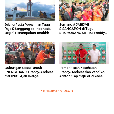
Jelang Pesta Peresmian Tugu
Semangat JABIJABI
Raja Sitanggang se-Indonesia,
SISANGAPON di Tugu
Begini Penampakan Terakhir
SITUMORANG SIPITU: Freddy
Situmorang Dukung ENERGI
BARU
Dukungan Massal untuk
Pemeriksaan Kesehatan:
ENERGI BARU: Freddy-Andreas
Freddy-Andreas dan Vandiko-
Marsitutu Ajak Warga
Ariston Siap Maju di Pilkada
Membangun Samosir
Samosir
Ke Halaman VIDEO