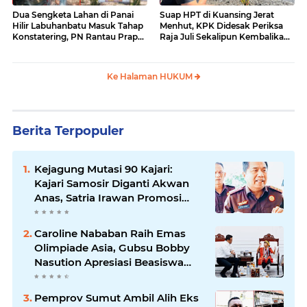
Dua Sengketa Lahan di Panai
Suap HPT di Kuansing Jerat
Hilir Labuhanbatu Masuk Tahap
Menhut, KPK Didesak Periksa
Konstatering, PN Rantau Prapat
Raja Juli Sekalipun Kembalikan
Tetap Lanjut Meski Ada
Amplop
Keberatan
Ke Halaman HUKUM
Berita Terpopuler
Kejagung Mutasi 90 Kajari:
Kajari Samosir Diganti Akwan
Anas, Satria Irawan Promosi
Kemana?
Caroline Nababan Raih Emas
Olimpiade Asia, Gubsu Bobby
Nasution Apresiasi Beasiswa
dan Bimbel
Pemprov Sumut Ambil Alih Eks