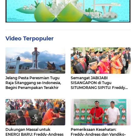
Video Terpopuler
Jelang Pesta Peresmian Tugu
Semangat JABIJABI
Raja Sitanggang se-Indonesia,
SISANGAPON di Tugu
Begini Penampakan Terakhir
SITUMORANG SIPITU: Freddy
Situmorang Dukung ENERGI
BARU
Dukungan Massal untuk
Pemeriksaan Kesehatan:
ENERGI BARU: Freddy-Andreas
Freddy-Andreas dan Vandiko-