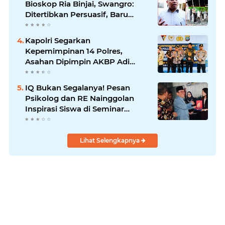
Bioskop Ria Binjai, Swangro:
Ditertibkan Persuasif, Baru
Kelola dengan Baik
Kapolri Segarkan
Kepemimpinan 14 Polres,
Asahan Dipimpin AKBP Adi
Dharma Pramudhita
IQ Bukan Segalanya! Pesan
Psikolog dan RE Nainggolan
Inspirasi Siswa di Seminar
MPKW
Lihat Selengkapnya