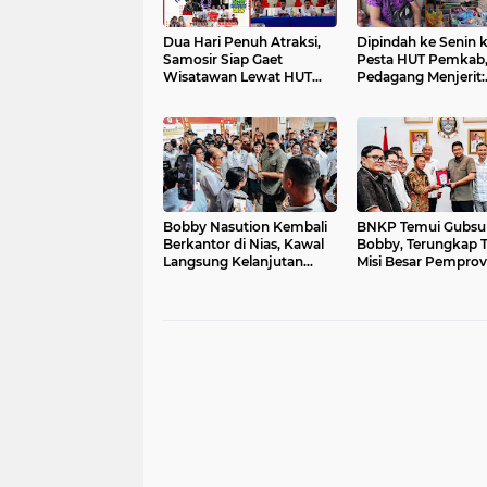
Dua Hari Penuh Atraksi,
Dipindah ke Senin 
Samosir Siap Gaet
Pesta HUT Pemkab
Wisatawan Lewat HUT
Pedagang Menjerit:
ke-22 di WFC Pangururan
Jualan Kami Gak La
Ongkos Sudah Tida
Bobby Nasution Kembali
BNKP Temui Gubsu
Berkantor di Nias, Kawal
Bobby, Terungkap T
Langsung Kelanjutan
Misi Besar Pemprov
Program Strategis
Sumut untuk Kepu
Nias