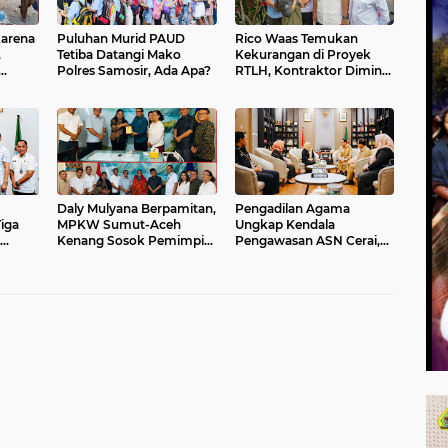
karena
Puluhan Murid PAUD
Rico Waas Temukan
,
Tetiba Datangi Mako
Kekurangan di Proyek
Polres Samosir, Ada Apa?
RTLH, Kontraktor Diminta
ku,
Benahi Hasil Pekerjaan
k Ada”
Daly Mulyana Berpamitan,
Pengadilan Agama
iga
MPKW Sumut-Aceh
Ungkap Kendala
Kenang Sosok Pemimpin
Pengawasan ASN Cerai,
lauan
Penuh Dedikasi
Walikota Medan Siapkan
Solusi