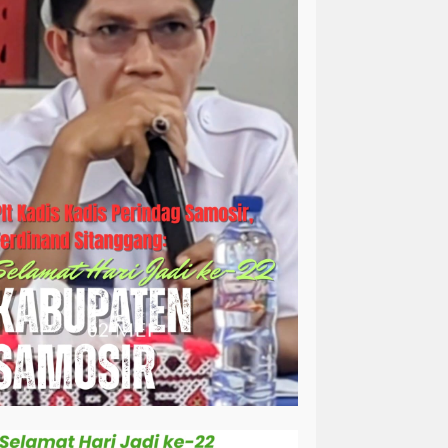
simalungun
sosial
sosok