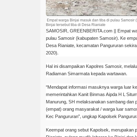
Empat warga Binjai masuk dan tiba di pulau Samosir 
Binjai tersebut tiba di Desa Rianiate
SAMOSIR, GREENBERITA.com ||
Empat war
pulau Samosir (kabupaten Samosir). Ke empat 
Desa Rianiate, kecamatan Pangururan sekira
2020).
Hal ini disampaikan Kapolres Samosir, mela
Radiaman Simarmata kepada wartawan.
“Mendapat informasi masuknya warga luar k
memerintahkan Kanit Binmas Aipda H L Situm
Manurung, SH melaksanakan sambang dan pe
(empat) orang masyarakat / warga luar samo
Kec Pangururan”, ungkap Kapolsek Pangurur
Keempat orang sebut Kapolsek, merupakan p