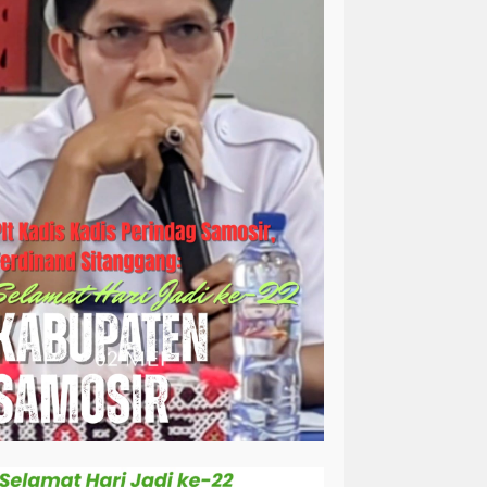
simalungun
sosial
sosok