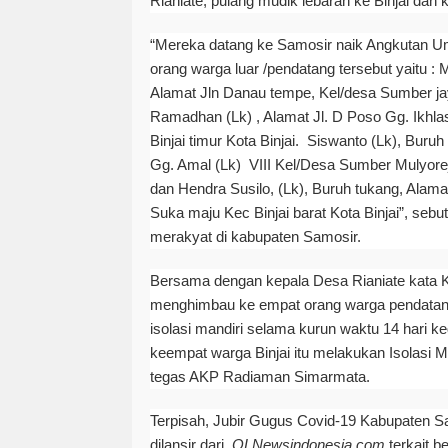
Rianiate, pulang mudik lebaran ke Binjai dan 
“Mereka datang ke Samosir naik Angkutan U
orang warga luar /pendatang tersebut yaitu : 
Alamat Jln Danau tempe, Kel/desa Sumber jaya
Ramadhan (Lk) , Alamat Jl. D Poso Gg. Ikhl
Binjai timur Kota Binjai. Siswanto (Lk), Buru
Gg. Amal (Lk) VIII Kel/Desa Sumber Mulyorejo
dan Hendra Susilo, (Lk), Buruh tukang, Alam
Suka maju Kec Binjai barat Kota Binjai”, sebu
merakyat di kabupaten Samosir.
Bersama dengan kepala Desa Rianiate kata K
menghimbau ke empat orang warga pendatan
isolasi mandiri selama kurun waktu 14 hari k
keempat warga Binjai itu melakukan Isolasi M
tegas AKP Radiaman Simarmata.
Terpisah, Jubir Gugus Covid-19 Kabupaten S
dilansir dari
OLNewsindonesia.com
terkait 