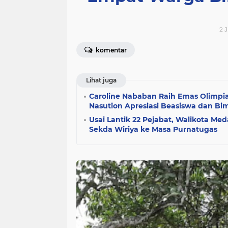
SOSIAL
SOSOK
SUMUT
Tebin
politik
polri
renungan
r
2 
sumut
tebingtinggi
tni
komentar
Lihat juga
Caroline Nababan Raih Emas Olimpi
Nasution Apresiasi Beasiswa dan Bi
Usai Lantik 22 Pejabat, Walikota Me
Sekda Wiriya ke Masa Purnatugas