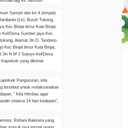
kembali lagi ke Samosir.
mum Sampri dan ke 4 (empat)
Mardianto (Lk), Buruh Tukang,
 Kec Binjai timur Kota Binjai.
as Kel/Desa Sumber jaya Kec
h tukang, Alamat Jln D. Tandono
 Kec Binjai timur Kota Binjai,
at Jln N M J Sutoyo Kel/Desa
t Kapolsek yang dikenal
apolsek Pangururan, kita
g tersebut untuk melaksanakan
edepan. ” Kita Himbau agar
andiri selama 14 hari kedepan”,
amosir, Rohani Bakkara yang
bebas masuk nya empat orang