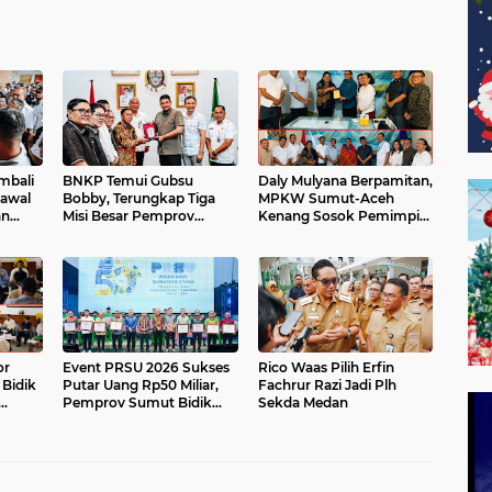
mbali
BNKP Temui Gubsu
Daly Mulyana Berpamitan,
Kawal
Bobby, Terungkap Tiga
MPKW Sumut-Aceh
an
Misi Besar Pemprov
Kenang Sosok Pemimpin
Sumut untuk Kepulauan
Penuh Dedikasi
Nias
or
Event PRSU 2026 Sukses
Rico Waas Pilih Erfin
Bidik
Putar Uang Rp50 Miliar,
Fachrur Razi Jadi Plh
Pemprov Sumut Bidik
Sekda Medan
Peningkatan Investasi
UMKM