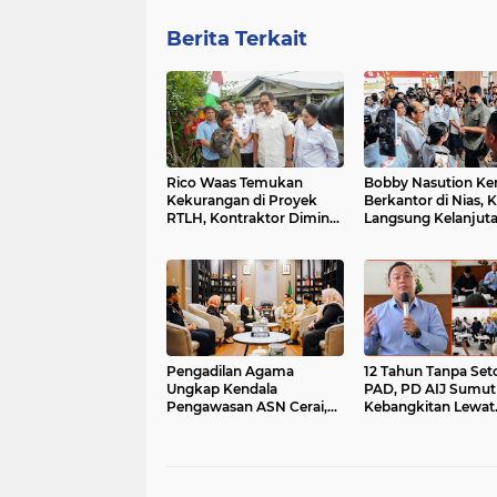
Berita Terkait
Rico Waas Temukan
Bobby Nasution Ke
Kekurangan di Proyek
Berkantor di Nias, 
RTLH, Kontraktor Diminta
Langsung Kelanjut
Benahi Hasil Pekerjaan
Program Strategis
Pengadilan Agama
12 Tahun Tanpa Set
Ungkap Kendala
PAD, PD AIJ Sumut 
Pengawasan ASN Cerai,
Kebangkitan Lewat
Walikota Medan Siapkan
Optimalisasi Aset
Solusi