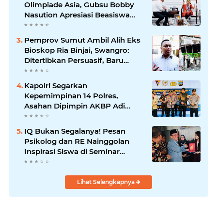
Olimpiade Asia, Gubsu Bobby
Nasution Apresiasi Beasiswa
dan Bimbel
Pemprov Sumut Ambil Alih Eks
Bioskop Ria Binjai, Swangro:
Ditertibkan Persuasif, Baru
Kelola dengan Baik
Kapolri Segarkan
Kepemimpinan 14 Polres,
Asahan Dipimpin AKBP Adi
Dharma Pramudhita
IQ Bukan Segalanya! Pesan
Psikolog dan RE Nainggolan
Inspirasi Siswa di Seminar
MPKW
Lihat Selengkapnya