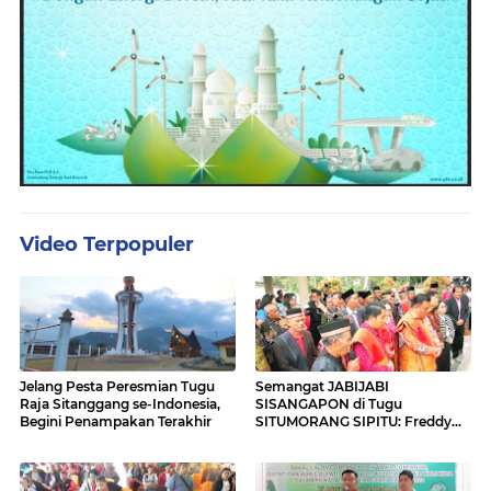
Video Terpopuler
Jelang Pesta Peresmian Tugu
Semangat JABIJABI
Raja Sitanggang se-Indonesia,
SISANGAPON di Tugu
Begini Penampakan Terakhir
SITUMORANG SIPITU: Freddy
Situmorang Dukung ENERGI
BARU