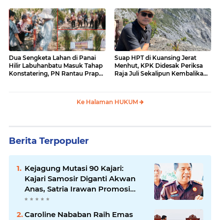
Dua Sengketa Lahan di Panai
Suap HPT di Kuansing Jerat
Hilir Labuhanbatu Masuk Tahap
Menhut, KPK Didesak Periksa
Konstatering, PN Rantau Prapat
Raja Juli Sekalipun Kembalikan
Tetap Lanjut Meski Ada
Amplop
Keberatan
Ke Halaman HUKUM
Berita Terpopuler
Kejagung Mutasi 90 Kajari:
Kajari Samosir Diganti Akwan
Anas, Satria Irawan Promosi
Kemana?
Caroline Nababan Raih Emas