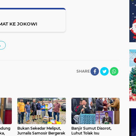
MAT KE JOKOWI
A
SHARE
andung
Bukan Sekedar Meliput,
Banjir Sumut Disorot,
ka,
Jurnalis Samosir Bergerak
Luhut Tolak Isu