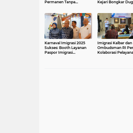
Permanen Tanpa
Kejari Bongkar Du
Komprom
Korupsi Penyalahg
Wewenang
Karnaval Imigrasi 2025
Imigrasi Kalbar dan
Sukses: Booth Layanan
Ombudsman RI Per
Paspor Imigrasi
Kolaborasi Pelayan
Pontianak Diserbu Ribuan
Publik dalam Penc
Pengunjung
TPPO