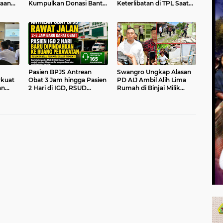
gaan
Kumpulkan Donasi Bantu
Keterlibatan di TPL Saat
unaan
Korban Bencana Sumut
HKBP dan Samosir
Keluarkan Larangan
Bantuan CSR
Pasien BPJS Antrean
Swangro Ungkap Alasan
kuat
Obat 3 Jam hingga Pasien
PD AIJ Ambil Alih Lima
an
2 Hari di IGD, RSUD
Rumah di Binjai Milik
egahan
Rantau Prapat Pilih
Pemprovsu
Bungkam