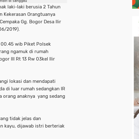
endiri di Sanggau
k laki-laki berusia 2 Tahun
an Kekerasan Orangtuanya
l Cempaka Gg. Bogor Desa Ilir
06/2019).
m 00.45 wib Piket Polsek
rang ngamuk di rumah
or III Rt 13 Rw 03kel Ilir
ngi lokasi dan mendapati
da di luar rumah sedangkan IR
ua orang anaknya yang sedang
yang tidak jelas dan
ayu, dijawab istri berteriak