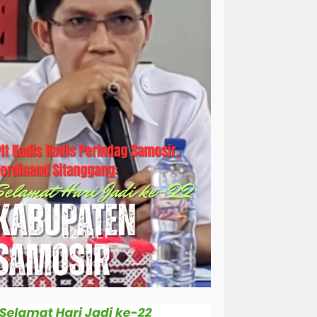
simalungun
sosial
sosok