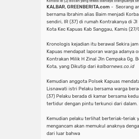
Kondisi IB (2) Bocah yang tewas dianiaya orangtuanya s
KALBAR, GREENBERITA.com
- Seorang ana
bernama Ibrahim alias Baim menjadi Korb
sendiri, IR (37) di rumah Kontrakanya di J
Kota Kec Kapuas Kab Sanggau, Kamis (27/
Kronologis kejadian itu berawal Sekira ja
Kapuas mendapat laporan warga adanya o
Kontrakan Milik H Zinal Jln Cempaka Gg. Bog
Kota, yang Dikutip dari
kalbarnews.co.id
Kemudian anggota Polsek Kapuas mendata
Lisnawati istri Pelaku bersama warga bera
(37) Pelaku berada di kamar bersama ked
tertidur dengan pintu terkunci dari dalam.
Kemudian pelaku terlihat berteriak-teriak 
mengancam akan memukul anaknya dengan k
dari luar bahwa