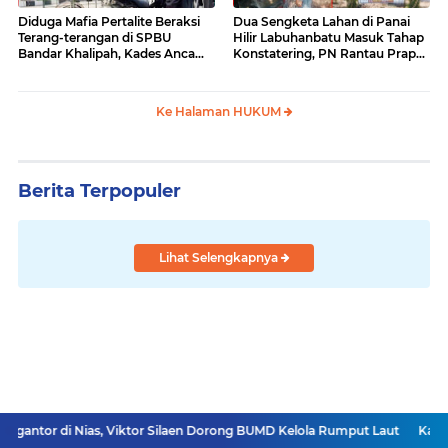
Diduga Mafia Pertalite Beraksi
Dua Sengketa Lahan di Panai
Terang-terangan di SPBU
Hilir Labuhanbatu Masuk Tahap
Bandar Khalipah, Kades Ancam
Konstatering, PN Rantau Prapat
Surati Pertamina
Tetap Lanjut Meski Ada
Keberatan
Ke Halaman HUKUM
Berita Terpopuler
Lihat Selengkapnya
as, Viktor Silaen Dorong BUMD Kelola Rumput Laut
Kasatresnarkoba S