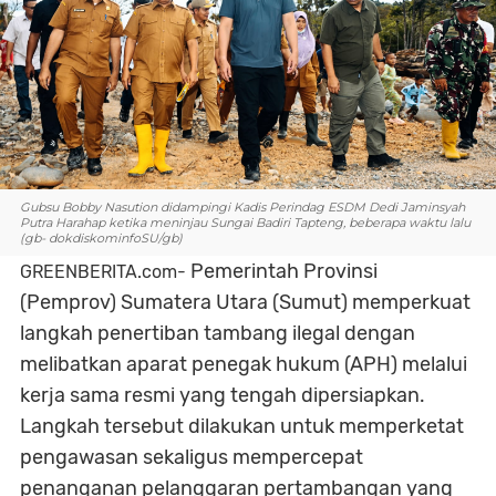
Gubsu Bobby Nasution didampingi Kadis Perindag ESDM Dedi Jaminsyah
Putra Harahap ketika meninjau Sungai Badiri Tapteng, beberapa waktu lalu
(gb- dokdiskominfoSU/gb)
Pemerintah Provinsi
GREENBERITA.com-
(Pemprov) Sumatera Utara (Sumut) memperkuat
langkah penertiban tambang ilegal dengan
melibatkan aparat penegak hukum (APH) melalui
kerja sama resmi yang tengah dipersiapkan.
Langkah tersebut dilakukan untuk memperketat
pengawasan sekaligus mempercepat
penanganan pelanggaran pertambangan yang