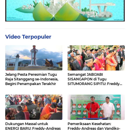
Video Terpopuler
Jelang Pesta Peresmian Tugu
Semangat JABIJABI
Raja Sitanggang se-Indonesia,
SISANGAPON di Tugu
Begini Penampakan Terakhir
SITUMORANG SIPITU: Freddy
Situmorang Dukung ENERGI
BARU
Dukungan Massal untuk
Pemeriksaan Kesehatan:
ENERGI BARU: Freddy-Andreas
Freddy-Andreas dan Vandiko-