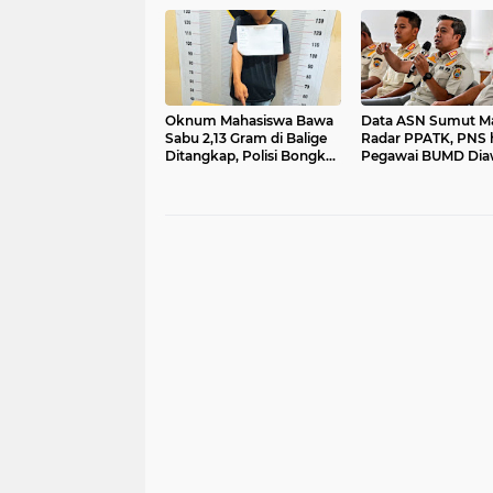
Ilegal
Juta
Oknum Mahasiswa Bawa
Data ASN Sumut M
Sabu 2,13 Gram di Balige
Radar PPATK, PNS 
Ditangkap, Polisi Bongkar
Pegawai BUMD Dia
Dugaan Jaringan Narkoba
Ketat dari Judol