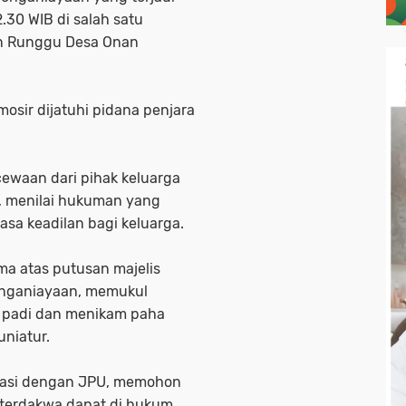
.30 WIB di salah satu
n Runggu Desa Onan
osir dijatuhi pidana penjara
ewaan dari pihak keluarga
n, menilai hukuman yang
rasa keadilan bagi keluarga.
ma atas putusan majelis
enganiayaan, memukul
 padi dan menikam paha
uniatur.
inasi dengan JPU, memohon
 terdakwa dapat di hukum