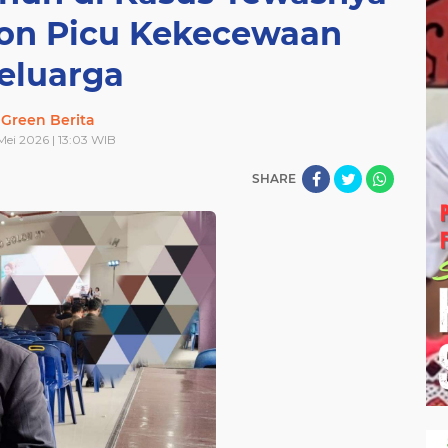
on Picu Kekecewaan
gtinggi
TNI
TOBA
UMKM
VIDEO
omansa
samosir
sejarah
sepakbola
siantar
eluarga
toba
umkm
video
Green Berita
Mei 2026 | 13:03 WIB
SHARE