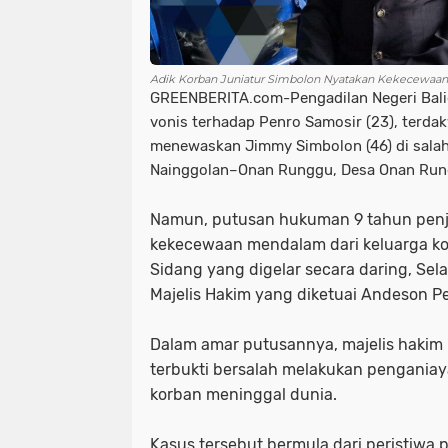
Adik Korban Juniatur Simbolon Nyatakan Kekecewaan
GREENBERITA.com-Pengadilan Negeri Bali
vonis terhadap Penro Samosir (23), terd
menewaskan Jimmy Simbolon (46) di salah
Nainggolan–Onan Runggu, Desa Onan Run
Namun, putusan hukuman 9 tahun penj
kekecewaan mendalam dari keluarga ko
Sidang yang digelar secara daring, Sela
Majelis Hakim yang diketuai Andeson P
Dalam amar putusannya, majelis haki
terbukti bersalah melakukan pengani
korban meninggal dunia.
Kasus tersebut bermula dari peristiwa 