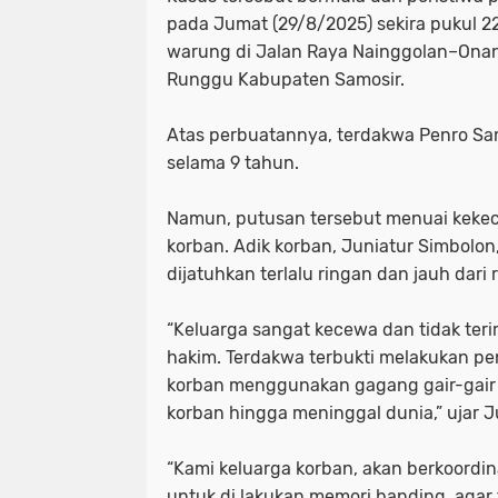
pada Jumat (29/8/2025) sekira pukul 22
warung di Jalan Raya Nainggolan–Ona
Runggu Kabupaten Samosir.
Atas perbuatannya, terdakwa Penro Sam
selama 9 tahun.
Namun, putusan tersebut menuai kekec
korban. Adik korban, Juniatur Simbolo
dijatuhkan terlalu ringan dan jauh dari 
“Keluarga sangat kecewa dan tidak teri
hakim. Terdakwa terbukti melakukan p
korban menggunakan gagang gair-gair
korban hingga meninggal dunia,” ujar J
“Kami keluarga korban, akan berkoord
untuk di lakukan memori banding, agar