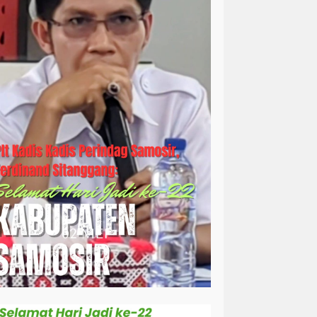
simalungun
sosial
sosok