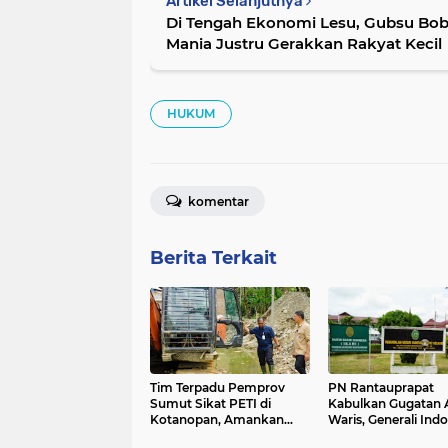
Artikel Selanjutnya
Di Tengah Ekonomi Lesu, Gubsu Bob
Mania Justru Gerakkan Rakyat Kecil
HUKUM
komentar
Berita Terkait
Tim Terpadu Pemprov
PN Rantauprapat
Sumut Sikat PETI di
Kabulkan Gugatan A
Kotanopan, Amankan
Waris, Generali Ind
Ekskavator Tambang
Wajib Bayar Klaim 