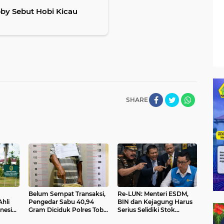
by Sebut Hobi Kicau
SHARE
Belum Sempat Transaksi,
Re-LUN: Menteri ESDM,
hli
Pengedar Sabu 40,94
BIN dan Kejagung Harus
onesia
Gram Diciduk Polres Toba
Serius Selidiki Stok
Rp215
di Porsea
Batubara PLN, Dirut PLN