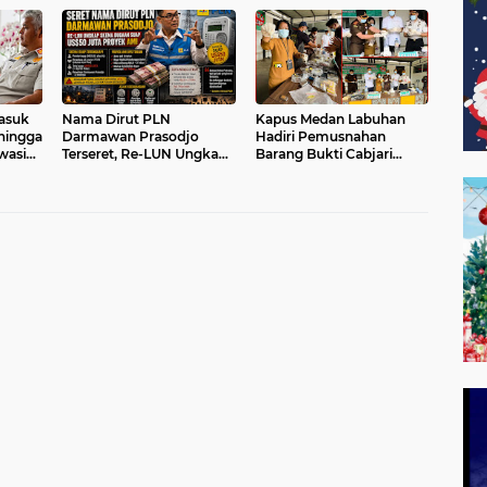
Itu Licik!
asuk
Nama Dirut PLN
Kapus Medan Labuhan
hingga
Darmawan Prasodjo
Hadiri Pemusnahan
wasi
Terseret, Re-LUN Ungkap
Barang Bukti Cabjari
Skema Dugaan Suap
Labuhan Deli, Dukung
US$50 Juta Proyek AMI
Sinergi Nakes dan APH