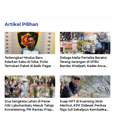
Artikel Pilihan
Terbongkar! Modus Baru
Diduga Mafia Pertalite Beraksi
Edarkan Sabu di Toba, Polisi
Terang-terangan di SPBU
Temukan Paket di Balik Pagar
Bandar Khalipah, Kades Ancam
Surati Pertamina
Dua Sengketa Lahan di Panai
Suap HPT di Kuansing Jerat
Hilir Labuhanbatu Masuk Tahap
Menhut, KPK Didesak Periksa
Konstatering, PN Rantau Prapat
Raja Juli Sekalipun Kembalikan
Tetap Lanjut Meski Ada
Amplop