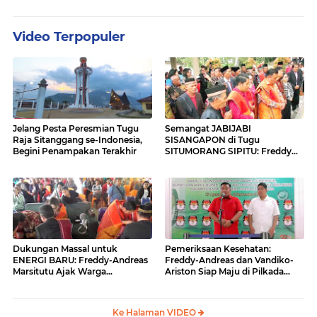
Video Terpopuler
Jelang Pesta Peresmian Tugu
Semangat JABIJABI
Raja Sitanggang se-Indonesia,
SISANGAPON di Tugu
Begini Penampakan Terakhir
SITUMORANG SIPITU: Freddy
Situmorang Dukung ENERGI
BARU
Dukungan Massal untuk
Pemeriksaan Kesehatan:
ENERGI BARU: Freddy-Andreas
Freddy-Andreas dan Vandiko-
Marsitutu Ajak Warga
Ariston Siap Maju di Pilkada
Membangun Samosir
Samosir
Ke Halaman VIDEO