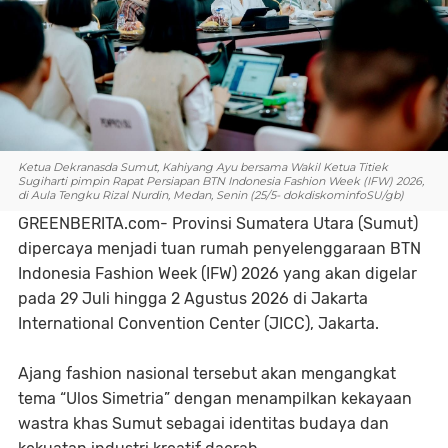
Ketua Dekranasda Sumut, Kahiyang Ayu bersama Wakil Ketua Titiek
Sugiharti pimpin Rapat Persiapan BTN Indonesia Fashion Week (IFW) 2026,
di Aula Tengku Rizal Nurdin, Medan, Senin (25/5- dokdiskominfoSU/gb)
GREENBERITA.com- Provinsi Sumatera Utara (Sumut)
dipercaya menjadi tuan rumah penyelenggaraan BTN
Indonesia Fashion Week (IFW) 2026 yang akan digelar
pada 29 Juli hingga 2 Agustus 2026 di Jakarta
International Convention Center (JICC), Jakarta.
Ajang fashion nasional tersebut akan mengangkat
tema “Ulos Simetria” dengan menampilkan kekayaan
wastra khas Sumut sebagai identitas budaya dan