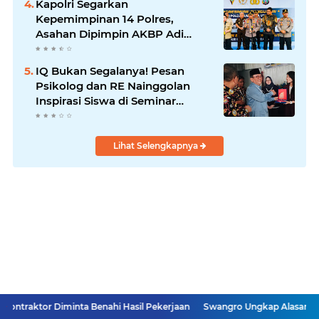
Kapolri Segarkan
Kepemimpinan 14 Polres,
Asahan Dipimpin AKBP Adi
Dharma Pramudhita
IQ Bukan Segalanya! Pesan
Psikolog dan RE Nainggolan
Inspirasi Siswa di Seminar
MPKW
Lihat Selengkapnya
minta Benahi Hasil Pekerjaan
Swangro Ungkap Alasan PD AIJ Ambil Ali