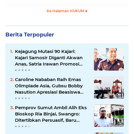
Keberatan
Ke Halaman HUKUM
Berita Terpopuler
Kejagung Mutasi 90 Kajari:
Kajari Samosir Diganti Akwan
Anas, Satria Irawan Promosi
Kemana?
Caroline Nababan Raih Emas
Olimpiade Asia, Gubsu Bobby
Nasution Apresiasi Beasiswa
dan Bimbel
Pemprov Sumut Ambil Alih Eks
Bioskop Ria Binjai, Swangro:
Ditertibkan Persuasif, Baru
Kelola dengan Baik