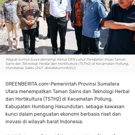
Wagub Sumut Surya dampingi Ketua DEN Luhut Pandjaitan tinjau Taman
Sains dan Teknologi Herbal dan Hortikultura (TSTH2) di Kecamatan Pollung,
Humbahas, Sabtu (24/1- dokdiskominfoSU)
GREENBERITA.com-Pemerintah Provinsi Sumatera
Utara menempatkan Taman Sains dan Teknologi Herbal
dan Hortikultura (TSTH2) di Kecamatan Pollung,
Kabupaten Humbang Hasundutan, sebagai kawasan
kunci dalam penguatan ekonomi berbasis riset dan
inovasi di wilayah barat Indonesia.