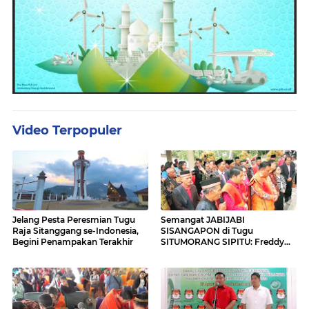
Video Terpopuler
Jelang Pesta Peresmian Tugu
Semangat JABIJABI
Raja Sitanggang se-Indonesia,
SISANGAPON di Tugu
Begini Penampakan Terakhir
SITUMORANG SIPITU: Freddy
Situmorang Dukung ENERGI
BARU