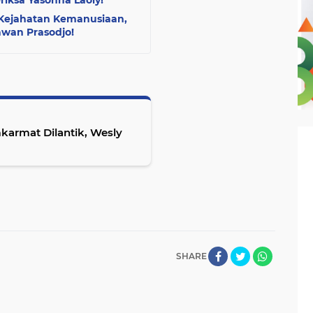
iksa Yasonna Laoly!
k Kejahatan Kemanusiaan,
wan Prasodjo!
karmat Dilantik, Wesly
SHARE