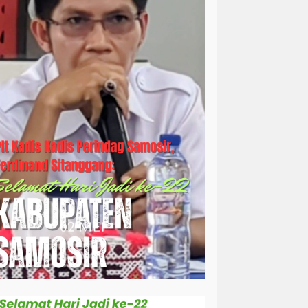
simalungun
sosial
sosok