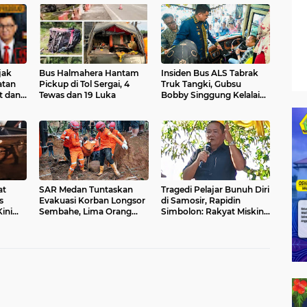
jak
Bus Halmahera Hantam
Insiden Bus ALS Tabrak
atan
Pickup di Tol Sergai, 4
Truk Tangki, Gubsu
t dan
Tewas dan 19 Luka
Bobby Singgung Kelalaian
yang Tak Boleh Terulang
o!
at
SAR Medan Tuntaskan
Tragedi Pelajar Bunuh Diri
s
Evakuasi Korban Longsor
di Samosir, Rapidin
ini
Sembahe, Lima Orang
Simbolon: Rakyat Miskin
unggal
Ditemukan Tewas
Tertekan, Pejabat Malah
Foya-Foya