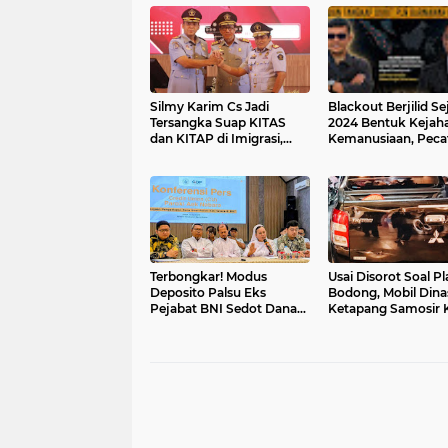
Silmy Karim Cs Jadi
Blackout Berjilid Se
Tersangka Suap KITAS
2024 Bentuk Kejah
dan KITAP di Imigrasi,
Kemanusiaan, Peca
Formapera Tantang KPK
Tangkap Dirut PLN
Periksa Yasonna Laoly!
Darmawan Prasodj
Terbongkar! Modus
Usai Disorot Soal Pl
Deposito Palsu Eks
Bodong, Mobil Dina
Pejabat BNI Sedot Dana
Ketapang Samosir K
Jemaat Paroki Aek
Viral karena Laka T
Nabara hingga Rp28 Miliar