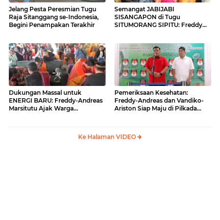
Jelang Pesta Peresmian Tugu
Semangat JABIJABI
Raja Sitanggang se-Indonesia,
SISANGAPON di Tugu
Begini Penampakan Terakhir
SITUMORANG SIPITU: Freddy
Situmorang Dukung ENERGI
BARU
Dukungan Massal untuk
Pemeriksaan Kesehatan:
ENERGI BARU: Freddy-Andreas
Freddy-Andreas dan Vandiko-
Marsitutu Ajak Warga
Ariston Siap Maju di Pilkada
Membangun Samosir
Samosir
Ke Halaman VIDEO