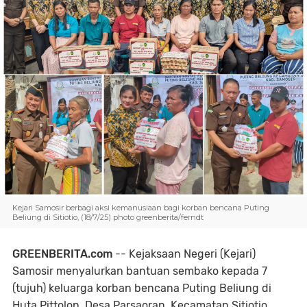
Kejari Samosir berbagi aksi kemanusiaan bagi korban bencana Puting
Beliung di Sitiotio, (18/7/25) photo greenberita/ferndt
GREENBERITA.com
-- Kejaksaan Negeri (Kejari)
Samosir menyalurkan bantuan sembako kepada 7
(tujuh) keluarga korban bencana Puting Beliung di
Huta Pittolon, Desa Parsaoran, Kecamatan Sitiotio,