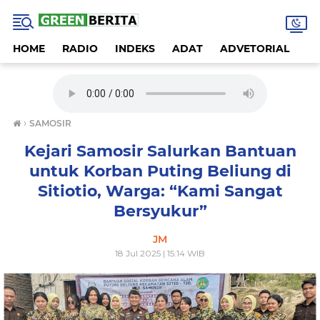
HOME
RADIO
INDEKS
ADAT
ADVETORIAL
A
›
SAMOSIR
Kejari Samosir Salurkan Bantuan
untuk Korban Puting Beliung di
Sitiotio, Warga: “Kami Sangat
Bersyukur”
JM
18 Jul 2025 | 15:14 WIB