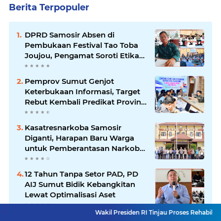
Berita Terpopuler
DPRD Samosir Absen di
Pembukaan Festival Tao Toba
Joujou, Pengamat Soroti Etika
Birokrasi Pemkab
Pemprov Sumut Genjot
Keterbukaan Informasi, Target
Rebut Kembali Predikat Provinsi
Informatif
Kasatresnarkoba Samosir
Diganti, Harapan Baru Warga
untuk Pemberantasan Narkoba
Menguat
12 Tahun Tanpa Setor PAD, PD
AIJ Sumut Bidik Kebangkitan
Lewat Optimalisasi Aset
Wakil Presiden RI Tinjau Proses Rehabilitasi Jembatan 
Komisi D DPRD Sumut Apresiasi