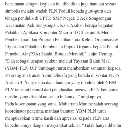
bersamaan dengan kegiatan ini, diberikan juga bantuan secara
simbolis melalui wadah PLN Peduli kepada guru-guru dan
tenaga pendidik di UPTD SMP Negeri 2 Aek Songsongan
Kecamatan Aek Songsongan, Kab. Asahan berupa kegiatan
Pelatihan Aplikasi Komputer Microsoft Office untuk Media
Pembelajaran dan Program Pelatihan Tata Kelola Organisasi &
Irigasi dan Pelatihan Pembuatan Pupuk Organik kepada Petani
Pemakai Air (P3A) Satahi, Bondar Meranti,” lanjut Hening.
"Dan sebagai ucapan syukur, melalui Yayasan Baitul Maal
(YBM) PLN UIP Sumbagut turut memberikan santunan kepada
30 orang anak-anak Yatim Dhuafa yang berada di sekitar PLTA
Asahan 3. Yang mana dana bantuan yang dikelola oleh YBM
PLN tersebut berasal dari penghasilan pegawai PLN beragama
muslim yang disisihkan setiap bulannya,” ungkapnya.
Pada kesempatan yang sama, Muharram Munthe salah seorang
koordinator penerima manfaat bantuan YBM PLN turut
mengucapkan terima kasih dan apresiasi kepada PLN atas
kepeduliannya dengan masyarakat sekitar. “Tidak hanya dibantu