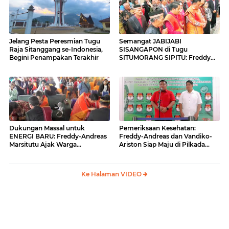
Jelang Pesta Peresmian Tugu
Semangat JABIJABI
Raja Sitanggang se-Indonesia,
SISANGAPON di Tugu
Begini Penampakan Terakhir
SITUMORANG SIPITU: Freddy
Situmorang Dukung ENERGI
BARU
Dukungan Massal untuk
Pemeriksaan Kesehatan:
ENERGI BARU: Freddy-Andreas
Freddy-Andreas dan Vandiko-
Marsitutu Ajak Warga
Ariston Siap Maju di Pilkada
Membangun Samosir
Samosir
Ke Halaman VIDEO