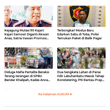
Kejagung Mutasi 90 Kajari:
Terbongkar! Modus Baru
Kajari Samosir Diganti Akwan
Edarkan Sabu di Toba, Polisi
Anas, Satria Irawan Promosi
Temukan Paket di Balik Pagar
Kemana?
Diduga Mafia Pertalite Beraksi
Dua Sengketa Lahan di Panai
Terang-terangan di SPBU
Hilir Labuhanbatu Masuk Tahap
Bandar Khalipah, Kades Ancam
Konstatering, PN Rantau Prapat
Surati Pertamina
Tetap Lanjut Meski Ada
Keberatan
Ke Halaman HUKUM