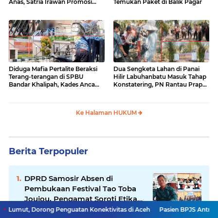
Anas, Satria Irawan Promosi
Temukan Paket di Balik Pagar
Kemana?
Diduga Mafia Pertalite Beraksi
Dua Sengketa Lahan di Panai
Terang-terangan di SPBU
Hilir Labuhanbatu Masuk Tahap
Bandar Khalipah, Kades Ancam
Konstatering, PN Rantau Prapat
Surati Pertamina
Tetap Lanjut Meski Ada
Keberatan
Ke Halaman HUKUM
Berita Terpopuler
DPRD Samosir Absen di
Pembukaan Festival Tao Toba
Joujou, Pengamat Soroti Etika
Birokrasi Pemkab
orong Penguatan Konektivitas di Aceh
Pasien BPJS Antrean Obat 3 Jam h