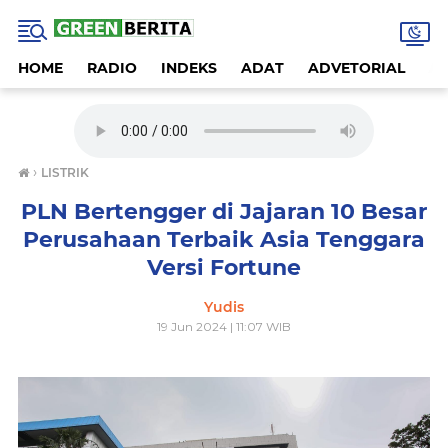
HOME
RADIO
INDEKS
ADAT
ADVETORIAL
A
›
LISTRIK
PLN Bertengger di Jajaran 10 Besar
Perusahaan Terbaik Asia Tenggara
Versi Fortune
Yudis
19 Jun 2024 | 11:07 WIB