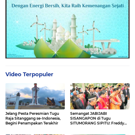
Video Terpopuler
Jelang Pesta Peresmian Tugu
Semangat JABIJABI
Raja Sitanggang se-Indonesia,
SISANGAPON di Tugu
Begini Penampakan Terakhir
SITUMORANG SIPITU: Freddy
Situmorang Dukung ENERGI
BARU