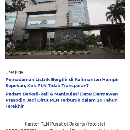
Lihat juga
Pemadaman Listrik Bergilir di Kalimantan Hampir
Sepekan, Kok PLN Tidak Transparan?
Padam Berkali-kali & Manipulasi Data: Darmawan
Prasodjo Jadi Dirut PLN Terburuk dalam 20 Tahun
Terakhir
Kantor PLN Pusat di Jakarta/foto : ist