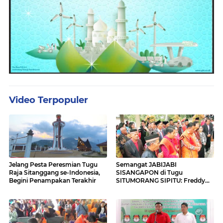
Video Terpopuler
Jelang Pesta Peresmian Tugu
Semangat JABIJABI
Raja Sitanggang se-Indonesia,
SISANGAPON di Tugu
Begini Penampakan Terakhir
SITUMORANG SIPITU: Freddy
Situmorang Dukung ENERGI
BARU