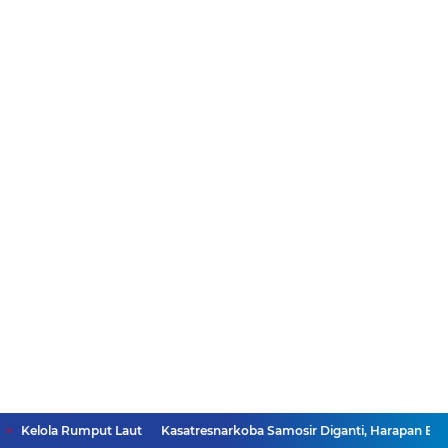
put Laut
Kasatresnarkoba Samosir Diganti, Harapan Baru Warga unt