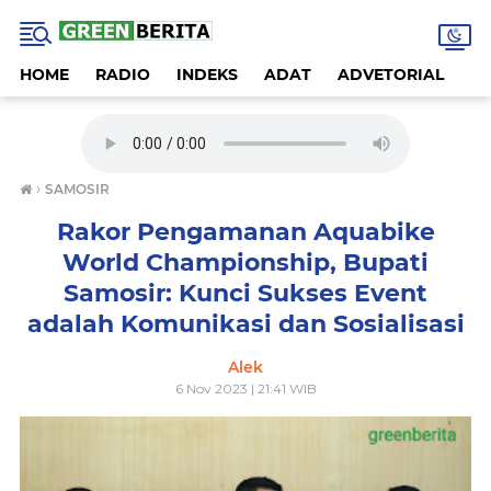
HOME
RADIO
INDEKS
ADAT
ADVETORIAL
A
›
SAMOSIR
Rakor Pengamanan Aquabike
World Championship, Bupati
Samosir: Kunci Sukses Event
adalah Komunikasi dan Sosialisasi
Alek
6 Nov 2023 | 21:41 WIB