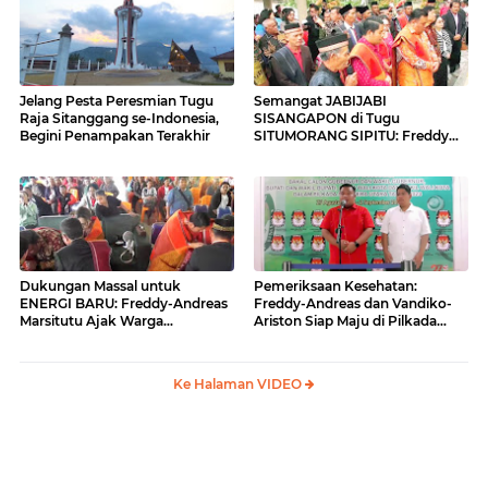
Jelang Pesta Peresmian Tugu
Semangat JABIJABI
Raja Sitanggang se-Indonesia,
SISANGAPON di Tugu
Begini Penampakan Terakhir
SITUMORANG SIPITU: Freddy
Situmorang Dukung ENERGI
BARU
Dukungan Massal untuk
Pemeriksaan Kesehatan:
ENERGI BARU: Freddy-Andreas
Freddy-Andreas dan Vandiko-
Marsitutu Ajak Warga
Ariston Siap Maju di Pilkada
Membangun Samosir
Samosir
Ke Halaman VIDEO