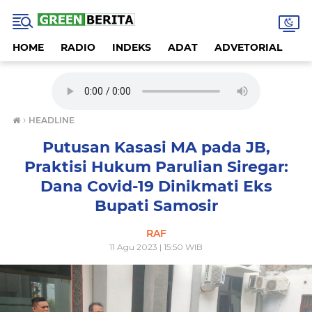
HOME
RADIO
INDEKS
ADAT
ADVETORIAL
A
›
HEADLINE
Putusan Kasasi MA pada JB,
Praktisi Hukum Parulian Siregar:
Dana Covid-19 Dinikmati Eks
Bupati Samosir
RAF
11 Agu 2023 | 15:50 WIB