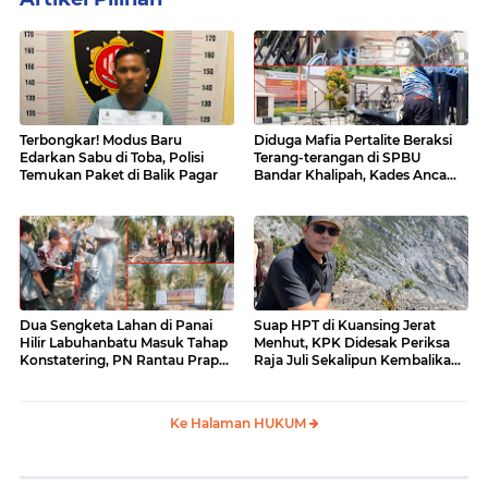
Terbongkar! Modus Baru
Diduga Mafia Pertalite Beraksi
Edarkan Sabu di Toba, Polisi
Terang-terangan di SPBU
Temukan Paket di Balik Pagar
Bandar Khalipah, Kades Ancam
Surati Pertamina
Dua Sengketa Lahan di Panai
Suap HPT di Kuansing Jerat
Hilir Labuhanbatu Masuk Tahap
Menhut, KPK Didesak Periksa
Konstatering, PN Rantau Prapat
Raja Juli Sekalipun Kembalikan
Tetap Lanjut Meski Ada
Amplop
Keberatan
Ke Halaman HUKUM