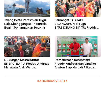
Jelang Pesta Peresmian Tugu
Semangat JABIJABI
Raja Sitanggang se-Indonesia,
SISANGAPON di Tugu
Begini Penampakan Terakhir
SITUMORANG SIPITU: Freddy
Situmorang Dukung ENERGI
BARU
Dukungan Massal untuk
Pemeriksaan Kesehatan:
ENERGI BARU: Freddy-Andreas
Freddy-Andreas dan Vandiko-
Marsitutu Ajak Warga
Ariston Siap Maju di Pilkada
Membangun Samosir
Samosir
Ke Halaman VIDEO