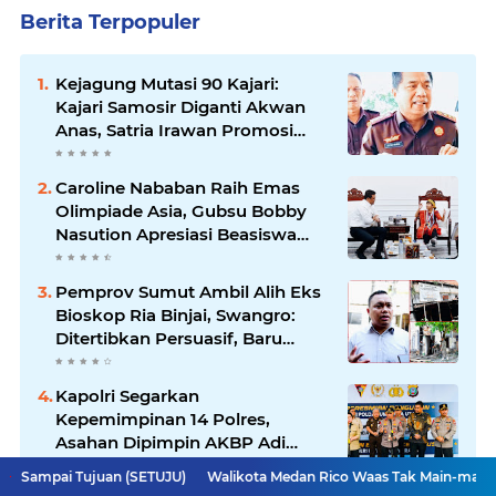
Berita Terpopuler
Kejagung Mutasi 90 Kajari:
Kajari Samosir Diganti Akwan
Anas, Satria Irawan Promosi
Kemana?
Caroline Nababan Raih Emas
Olimpiade Asia, Gubsu Bobby
Nasution Apresiasi Beasiswa
dan Bimbel
Pemprov Sumut Ambil Alih Eks
Bioskop Ria Binjai, Swangro:
Ditertibkan Persuasif, Baru
Kelola dengan Baik
Kapolri Segarkan
Kepemimpinan 14 Polres,
Asahan Dipimpin AKBP Adi
Dharma Pramudhita
juan (SETUJU)
Walikota Medan Rico Waas Tak Main-main, Lurah Aur Di