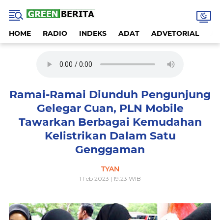
HOME
RADIO
INDEKS
ADAT
ADVETORIAL
A
Ramai-Ramai Diunduh Pengunjung
Gelegar Cuan, PLN Mobile
Tawarkan Berbagai Kemudahan
Kelistrikan Dalam Satu
Genggaman
TYAN
1 Feb 2023 | 19:23 WIB