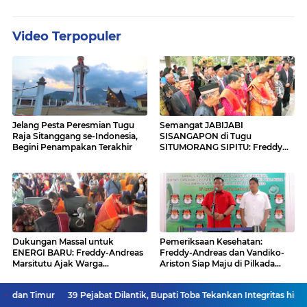
Video Terpopuler
Jelang Pesta Peresmian Tugu
Semangat JABIJABI
Raja Sitanggang se-Indonesia,
SISANGAPON di Tugu
Begini Penampakan Terakhir
SITUMORANG SIPITU: Freddy
Situmorang Dukung ENERGI
BARU
Dukungan Massal untuk
Pemeriksaan Kesehatan:
ENERGI BARU: Freddy-Andreas
Freddy-Andreas dan Vandiko-
Marsitutu Ajak Warga
Ariston Siap Maju di Pilkada
Membangun Samosir
Samosir
39 Pejabat Dilantik, Bupati Toba Tekankan Integritas hingga Percepatan
Ke Halaman VIDEO