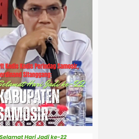
simalungun
sosial
sosok