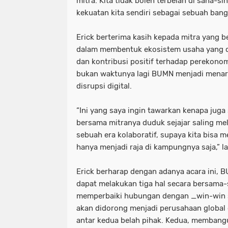
mitra. Kita tidak boleh terbelah di sana-si
kekuatan kita sendiri sebagai sebuah bangs
Erick berterima kasih kepada mitra yang 
dalam membentuk ekosistem usaha yang 
dan kontribusi positif terhadap perekono
bukan waktunya lagi BUMN menjadi menara
disrupsi digital.
“Ini yang saya ingin tawarkan kenapa jug
bersama mitranya duduk sejajar saling mel
sebuah era kolaboratif, supaya kita bisa m
hanya menjadi raja di kampungnya saja,” la
Erick berharap dengan adanya acara ini
dapat melakukan tiga hal secara bersama-
memperbaiki hubungan dengan _win-win 
akan didorong menjadi perusahaan global d
antar kedua belah pihak. Kedua, membang