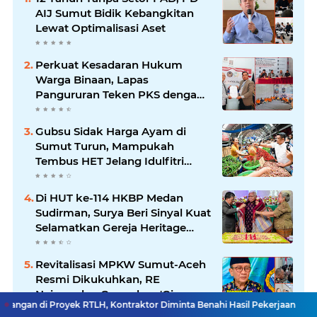
AIJ Sumut Bidik Kebangkitan
Lewat Optimalisasi Aset
Perkuat Kesadaran Hukum
Warga Binaan, Lapas
Pangururan Teken PKS dengan
LBH Robert Imbang Tamba
Gubsu Sidak Harga Ayam di
Sumut Turun, Mampukah
Tembus HET Jelang Idulfitri
2026?
Di HUT ke-114 HKBP Medan
Sudirman, Surya Beri Sinyal Kuat
Selamatkan Gereja Heritage
Bersejarah
Revitalisasi MPKW Sumut-Aceh
Resmi Dikukuhkan, RE
Nainggolan Gaungkan 'Give and
ek RTLH, Kontraktor Diminta Benahi Hasil Pekerjaan
Swangro Ungkap 
Take'