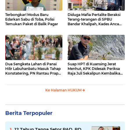
Terbongkar! Modus Baru
Diduga Mafia Pertalite Beraksi
Edarkan Sabu di Toba, Polisi
Terang-terangan di SPBU
Temukan Paket di Balik Pagar
Bandar Khalipah, Kades Ancam
Surati Pertamina
Dua Sengketa Lahan di Panai
Suap HPT di Kuansing Jerat
Hilir Labuhanbatu Masuk Tahap
Menhut, KPK Didesak Periksa
Konstatering, PN Rantau Prapat
Raja Juli Sekalipun Kembalikan
Tetap Lanjut Meski Ada
Amplop
Keberatan
Ke Halaman HUKUM
Berita Terpopuler
12 Tahun Tanpa Setor PAD, PD