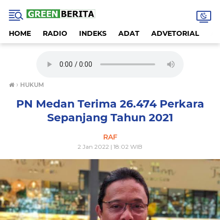
HOME
RADIO
INDEKS
ADAT
ADVETORIAL
A
›
HUKUM
PN Medan Terima 26.474 Perkara
Sepanjang Tahun 2021
RAF
2 Jan 2022 | 18:02 WIB