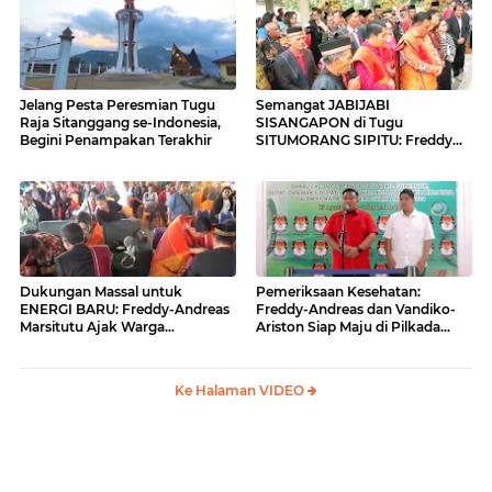
Jelang Pesta Peresmian Tugu
Semangat JABIJABI
Raja Sitanggang se-Indonesia,
SISANGAPON di Tugu
Begini Penampakan Terakhir
SITUMORANG SIPITU: Freddy
Situmorang Dukung ENERGI
BARU
Dukungan Massal untuk
Pemeriksaan Kesehatan:
ENERGI BARU: Freddy-Andreas
Freddy-Andreas dan Vandiko-
Marsitutu Ajak Warga
Ariston Siap Maju di Pilkada
Membangun Samosir
Samosir
Ke Halaman VIDEO