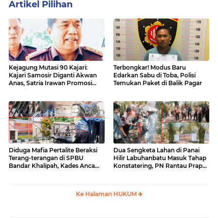
Artikel Pilihan
Kejagung Mutasi 90 Kajari:
Terbongkar! Modus Baru
Kajari Samosir Diganti Akwan
Edarkan Sabu di Toba, Polisi
Anas, Satria Irawan Promosi
Temukan Paket di Balik Pagar
Kemana?
Diduga Mafia Pertalite Beraksi
Dua Sengketa Lahan di Panai
Terang-terangan di SPBU
Hilir Labuhanbatu Masuk Tahap
Bandar Khalipah, Kades Ancam
Konstatering, PN Rantau Prapat
Surati Pertamina
Tetap Lanjut Meski Ada
Keberatan
Ke Halaman HUKUM