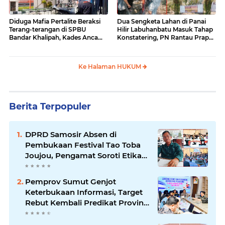
Diduga Mafia Pertalite Beraksi
Dua Sengketa Lahan di Panai
Terang-terangan di SPBU
Hilir Labuhanbatu Masuk Tahap
Bandar Khalipah, Kades Ancam
Konstatering, PN Rantau Prapat
Surati Pertamina
Tetap Lanjut Meski Ada
Keberatan
Ke Halaman HUKUM
Berita Terpopuler
DPRD Samosir Absen di
Pembukaan Festival Tao Toba
Joujou, Pengamat Soroti Etika
Birokrasi Pemkab
Pemprov Sumut Genjot
Keterbukaan Informasi, Target
Rebut Kembali Predikat Provinsi
Informatif