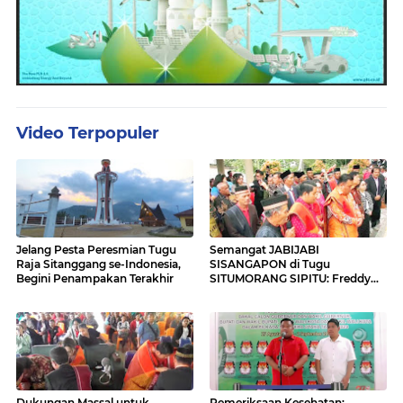
Video Terpopuler
Jelang Pesta Peresmian Tugu
Semangat JABIJABI
Raja Sitanggang se-Indonesia,
SISANGAPON di Tugu
Begini Penampakan Terakhir
SITUMORANG SIPITU: Freddy
Situmorang Dukung ENERGI
BARU
Dukungan Massal untuk
Pemeriksaan Kesehatan: