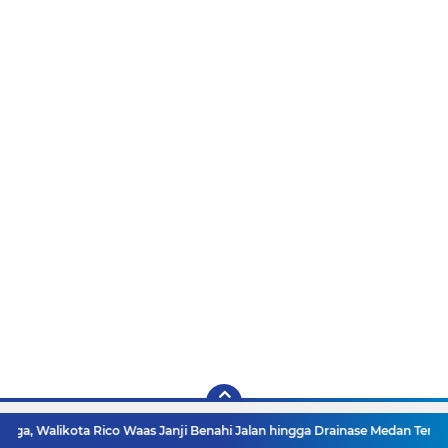
 Rico Waas Janji Benahi Jalan hingga Drainase Medan Tembung
Wakil P