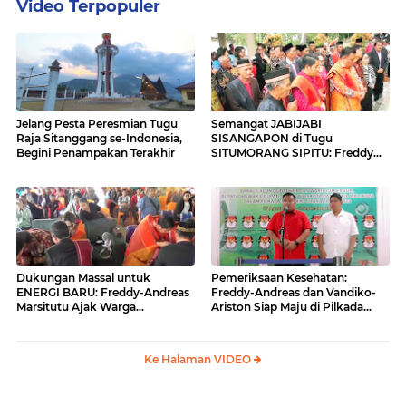
Video Terpopuler
Jelang Pesta Peresmian Tugu
Semangat JABIJABI
Raja Sitanggang se-Indonesia,
SISANGAPON di Tugu
Begini Penampakan Terakhir
SITUMORANG SIPITU: Freddy
Situmorang Dukung ENERGI
BARU
Dukungan Massal untuk
Pemeriksaan Kesehatan:
ENERGI BARU: Freddy-Andreas
Freddy-Andreas dan Vandiko-
Marsitutu Ajak Warga
Ariston Siap Maju di Pilkada
Membangun Samosir
Samosir
Ke Halaman VIDEO