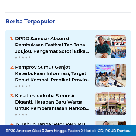
Berita Terpopuler
DPRD Samosir Absen di
Pembukaan Festival Tao Toba
Joujou, Pengamat Soroti Etika
Birokrasi Pemkab
Pemprov Sumut Genjot
Keterbukaan Informasi, Target
Rebut Kembali Predikat Provinsi
Informatif
Kasatresnarkoba Samosir
Diganti, Harapan Baru Warga
untuk Pemberantasan Narkoba
Menguat
12 Tahun Tanpa Setor PAD, PD
AIJ Sumut Bidik Kebangkitan
an Obat 3 Jam hingga Pasien 2 Hari di IGD, RSUD Rantau Prapat Pilih Bu