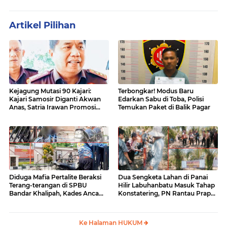
Artikel Pilihan
Kejagung Mutasi 90 Kajari:
Terbongkar! Modus Baru
Kajari Samosir Diganti Akwan
Edarkan Sabu di Toba, Polisi
Anas, Satria Irawan Promosi
Temukan Paket di Balik Pagar
Kemana?
Diduga Mafia Pertalite Beraksi
Dua Sengketa Lahan di Panai
Terang-terangan di SPBU
Hilir Labuhanbatu Masuk Tahap
Bandar Khalipah, Kades Ancam
Konstatering, PN Rantau Prapat
Surati Pertamina
Tetap Lanjut Meski Ada
Keberatan
Ke Halaman HUKUM