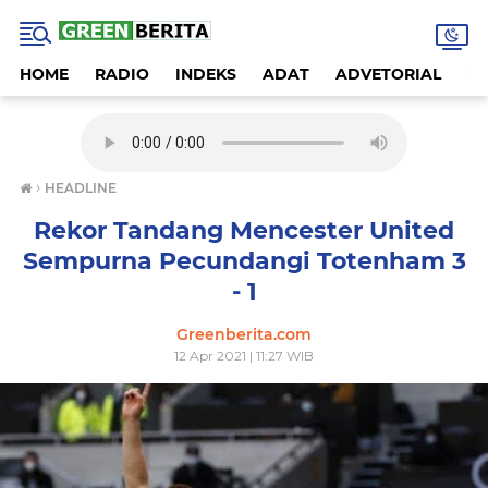
HOME
RADIO
INDEKS
ADAT
ADVETORIAL
A
›
HEADLINE
Rekor Tandang Mencester United
Sempurna Pecundangi Totenham 3
- 1
Greenberita.com
12 Apr 2021 | 11:27 WIB