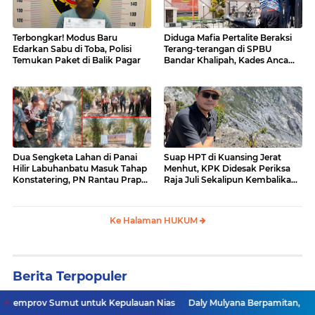
Terbongkar! Modus Baru
Diduga Mafia Pertalite Beraksi
Edarkan Sabu di Toba, Polisi
Terang-terangan di SPBU
Temukan Paket di Balik Pagar
Bandar Khalipah, Kades Ancam
Surati Pertamina
Dua Sengketa Lahan di Panai
Suap HPT di Kuansing Jerat
Hilir Labuhanbatu Masuk Tahap
Menhut, KPK Didesak Periksa
Konstatering, PN Rantau Prapat
Raja Juli Sekalipun Kembalikan
Tetap Lanjut Meski Ada
Amplop
Keberatan
Ke Halaman HUKUM
Berita Terpopuler
mut untuk Kepulauan Nias
Daly Mulyana Berpamitan, MPKW Sumut-Ac