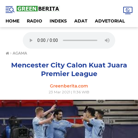
HOME
RADIO
INDEKS
ADAT
ADVETORIAL
A
›
AGAMA
Mencester City Calon Kuat Juara
Premier League
Greenberita.com
23 Mar 2021 | 11:36 WIB