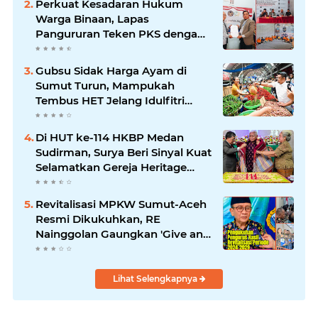
Perkuat Kesadaran Hukum
Warga Binaan, Lapas
Pangururan Teken PKS dengan
LBH Robert Imbang Tamba
Gubsu Sidak Harga Ayam di
Sumut Turun, Mampukah
Tembus HET Jelang Idulfitri
2026?
Di HUT ke-114 HKBP Medan
Sudirman, Surya Beri Sinyal Kuat
Selamatkan Gereja Heritage
Bersejarah
Revitalisasi MPKW Sumut-Aceh
Resmi Dikukuhkan, RE
Nainggolan Gaungkan 'Give and
Take'
Lihat Selengkapnya