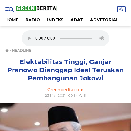
HOME
RADIO
INDEKS
ADAT
ADVETORIAL
A
›
HEADLINE
Elektabilitas Tinggi, Ganjar
Pranowo Dianggap Ideal Teruskan
Pembangunan Jokowi
Greenberita.com
23 Mar 2021 | 09:54 WIB