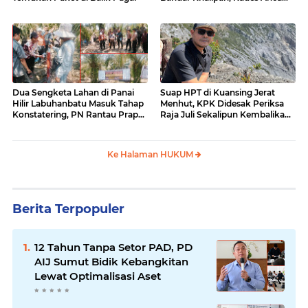
Surati Pertamina
Dua Sengketa Lahan di Panai
Suap HPT di Kuansing Jerat
Hilir Labuhanbatu Masuk Tahap
Menhut, KPK Didesak Periksa
Konstatering, PN Rantau Prapat
Raja Juli Sekalipun Kembalikan
Tetap Lanjut Meski Ada
Amplop
Keberatan
Ke Halaman HUKUM
Berita Terpopuler
12 Tahun Tanpa Setor PAD, PD
AIJ Sumut Bidik Kebangkitan
Lewat Optimalisasi Aset