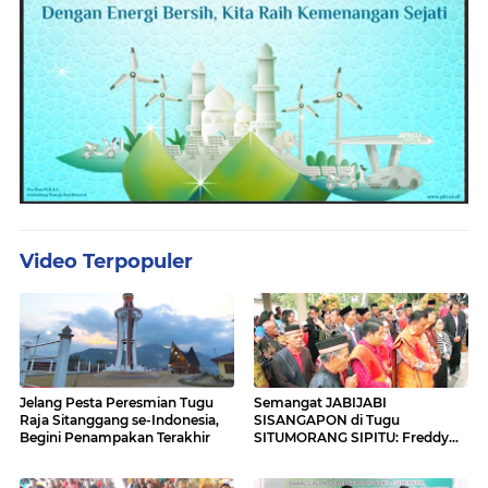
Video Terpopuler
Jelang Pesta Peresmian Tugu
Semangat JABIJABI
Raja Sitanggang se-Indonesia,
SISANGAPON di Tugu
Begini Penampakan Terakhir
SITUMORANG SIPITU: Freddy
Situmorang Dukung ENERGI
BARU